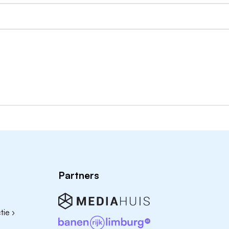
geen urengarantie;
clusief toeslagen;
as regelingen;
rker bij DOC Kaas?
Partners
ie ›