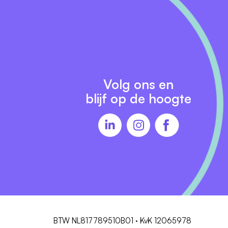
Volg ons en
blijf op de hoogte
BTW NL817789510B01 · KvK 12065978