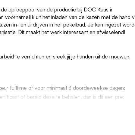
n de oproeppool van de productie bij DOC Kaas in
oornamelijk uit het inladen van de kazen met de hand 
zen in- en uitdrijven in het pekelbad. Je kan ingezet wor
nisatie. Dit maakt het werk interessant en afwisselend!
 arbeid te verrichten en steek jij je handen uit de mouwen.
orkeur fulltime of voor minimaal 3 doordeweekse dagen;
rtificaat of bereid deze te behalen, dan is dit een pre;
Nederlandse taal
d op basis van oproep;