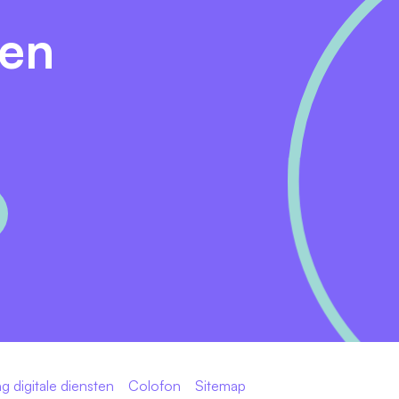
den
g digitale diensten
Colofon
Sitemap