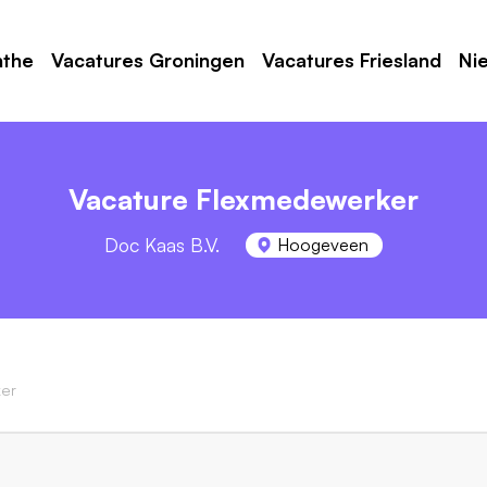
nthe
Vacatures Groningen
Vacatures Friesland
Ni
Vacature Flexmedewerker
Doc Kaas B.V.
Hoogeveen
er