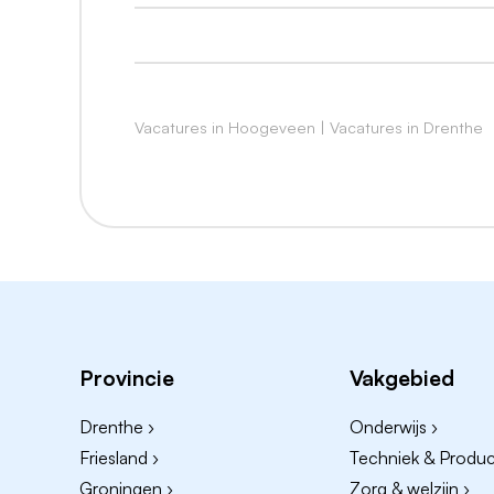
Een flexibele werkweek van 0-40 uur, 
Een salaris van € 15,70 bruto per uur ex
Reiskostenvergoeding conform DOC Ka
Eindejaarsuitkering van 4%.
Vacatures in Hoogeveen
|
Vacatures in Drenthe
Zie jij jezelf al werken als flexmedewe
Geïnteresseerd?
Uw persoonlijke contactpersoon:
Jessica Lof
DOC Kaas U.A.
Buitenvaart 4001
Provincie
Vakgebied
7905 TC Hoogeveen
jessica.lof@dockaas.nl
Drenthe ›
Onderwijs ›
Friesland ›
Techniek & Product
Enthousiast geworden?
Groningen ›
Zorg & welzijn ›