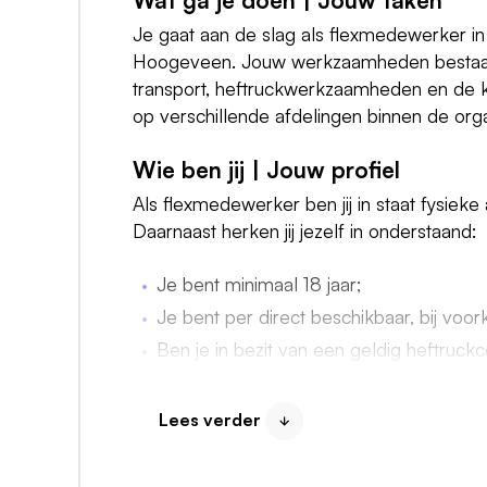
Wat ga je doen | Jouw taken
Je gaat aan de slag als flexmedewerker i
Hoogeveen. Jouw werkzaamheden bestaan v
transport, heftruckwerkzaamheden en de ka
op verschillende afdelingen binnen de orga
Wie ben jij | Jouw profiel
Als flexmedewerker ben jij in staat fysieke
Daarnaast herken jij jezelf in onderstaand:
Je bent minimaal 18 jaar;
Je bent per direct beschikbaar, bij vo
Ben je in bezit van een geldig heftruckce
Je hebt een goede beheersing van de 
Lees verder
Wat bieden wij | Ons aanbod
Een baan met een tijdelijk dienstverban