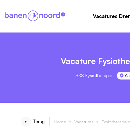
Vacatures Dre
Vacature Fysioth
SKS Fysiotherapie
As
Terug
Home
Vacatures
Fysiotherapeu