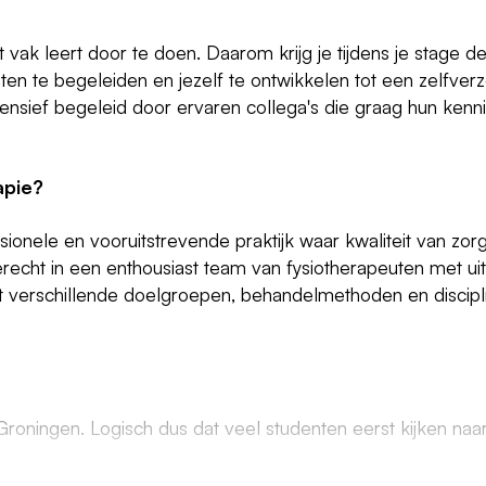
 vak leert door te doen. Daarom krijg je tijdens je stage d
nten te begeleiden en jezelf te ontwikkelen tot een zelfve
ntensief begeleid door ervaren collega's die graag hun kenn
apie?
sionele en vooruitstrevende praktijk waar kwaliteit van zor
erecht in een enthousiast team van fysiotherapeuten met u
et verschillende doelgroepen, behandelmethoden en discipl
 Groningen. Logisch dus dat veel studenten eerst kijken na