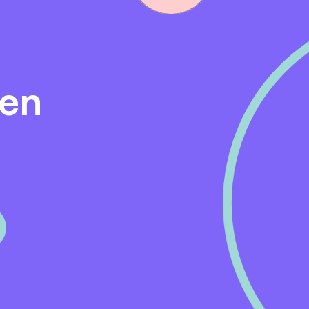
ing en de persoonlijke ontwikkeling van onze medewerkers,
den.
den
sionele en vooruitstrevende praktijk waar kwaliteit van zor
erecht in een enthousiast team van fysiotherapeuten met u
et verschillende doelgroepen, behandelmethoden en discipl
fysiotherapeuten;
handelen onder begeleiding;
n sporters tot ouderen en revalidatiepatiënten;