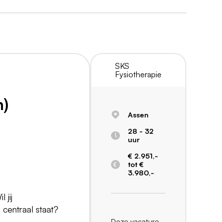
SKS
Fysiotherapie
n)
Assen
28 - 32
uur
€ 2.951,-
tot €
3.980,-
 jij
 centraal staat?
Deze vacature