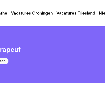
nthe
Vacatures Groningen
Vacatures Friesland
Ni
erapeut
sen
t