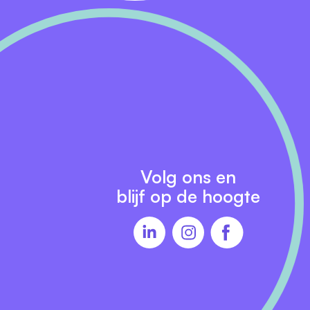
 zodat we iedere
g en persoonlijke
iteenlopende
Volg ons en
ines binnen de
blijf op de hoogte