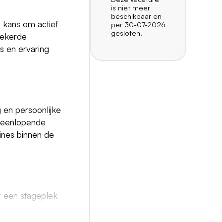
is niet meer
beschikbaar en
e kans om actief
per 30-07-2026
gesloten.
rzekerde
is en ervaring
g en persoonlijke
iteenlopende
ines binnen de
ar een stageplek