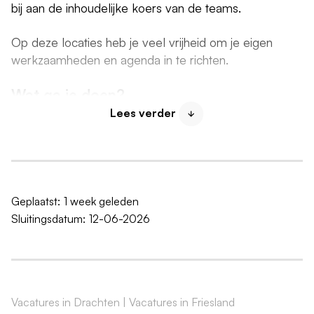
bij aan de inhoudelijke koers van de teams.
Op deze locaties heb je veel vrijheid om je eigen
werkzaamheden en agenda in te richten.
Wat ga je doen?
Lees verder
Je bent verantwoordelijk voor diagnostiek,
behandelplanontwikkeling en de coördinatie van het
volledige zorgproces rondom de cliënt. Als
regiebehandelaar houd je de voortgang in de gaten,
stem je de aanpak af met collega's uit verschillende
Geplaatst:
1 week geleden
disciplines en zorg je voor een duidelijke,
Sluitingsdatum:
12-06-2026
samenhangende behandellijn. Jij bewaakt een stabiel
leefklimaat voor onze cliënten. Daarnaast:
Begeleiders kunnen bij jou terecht voor vragen of
advies, waarbij je flexibel schakelt tussen een
Vacatures in Drachten
|
Vacatures in Friesland
coachende, adviserende of sturende rol. Je