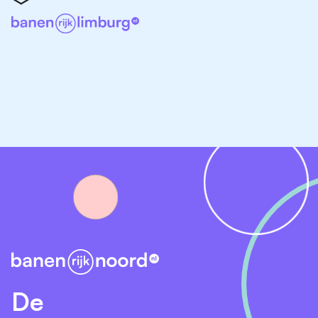
stellen. Tegelijkertijd vind je het geen probleem om
hulp te vragen en werk je graag samen met collega-
gedragskundigen om de best mogelijke
ondersteuning te kunnen bieden. Je communiceert
helder en stelt gerichte vragen om praktische
oplossingen te vinden. Verder vragen wij:
Een afgeronde post-masteropleiding tot GZ-
psycholoog of orthopedagoog-generalist
Affiniteit met de gehandicaptenzorg en psychiatrie
Een diagnostiekaantekening is een pre, evenals
kennis van en ervaring met de Triple-C-methodiek
Een geldige BIG-registratie
Wat krijg je van ons?
De
Een functie met een breed takenpakket en