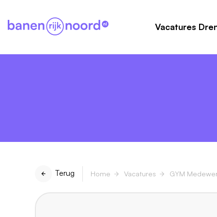
Vacatures Dre
Terug
Home
Vacatures
GYM Medewer