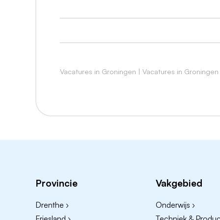
Een uitstekende pensioenregeling voo
Een baan bij de hipste sportschool van
Ben je enthousiast geworden en kun je ni
voorzien van een recente foto, én een moti
Vacatures in Groningen
|
Vacatures in Groningen
binnen de BigFamily zou moeten worden.
BigGym Groningen
Provincie
Vakgebied
Drenthe ›
Onderwijs ›
Friesland ›
Techniek & Product