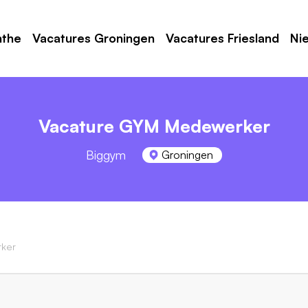
nthe
Vacatures Groningen
Vacatures Friesland
Ni
Vacature GYM Medewerker
Biggym
Groningen
ker