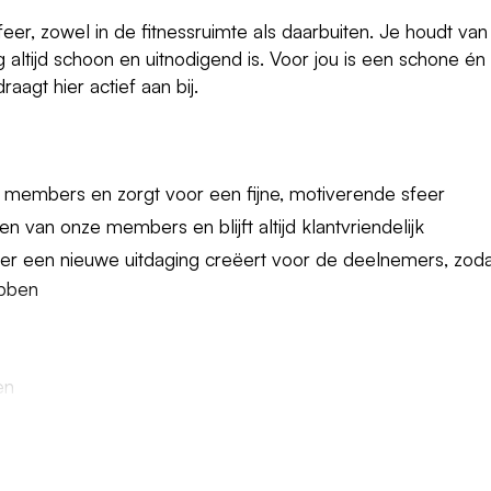
eer, zowel in de fitnessruimte als daarbuiten. Je houdt van
altijd schoon en uitnodigend is. Voor jou is een schone én
aagt hier actief aan bij.
members en zorgt voor een fijne, motiverende sfeer
n van onze members en blijft altijd klantvriendelijk
eer een nieuwe uitdaging creëert voor de deelnemers, zod
ebben
en
dag, verspreid over 7 dagen per week
er maand op basis van een 40-urige werkweek (voor 21 jaa