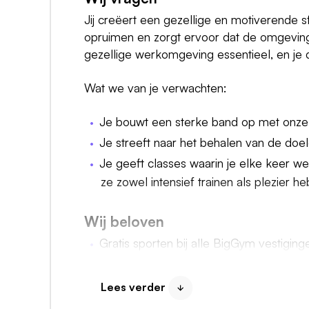
Jij creëert een gezellige en motiverende sf
opruimen en zorgt ervoor dat de omgeving 
gezellige werkomgeving essentieel, en je dr
Wat we van je verwachten:
Je bouwt een sterke band op met onze 
Je streeft naar het behalen van de doele
Je geeft classes waarin je elke keer w
ze zowel intensief trainen als plezier h
Wij beloven
Gratis sporten bij alle BigGym vestiging
Flexibele diensten van 4 of 8 uur per 
Een startsalaris van €2549,73 bruto p
Lees verder
ouder)