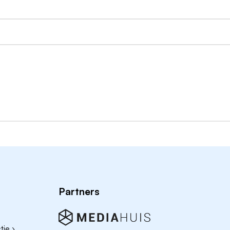
r al onze medewerkers
 Nederland
et wachten om te beginnen? Dan ontvangen wij graag jouw 
vatiebrief waarin je vertelt waarom jij onze nieuwe collega
Partners
ie ›