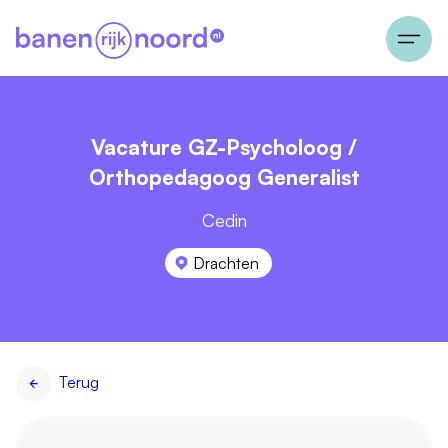
Vacature GZ-Psycholoog /
Orthopedagoog Generalist
Cedin
Drachten
Terug