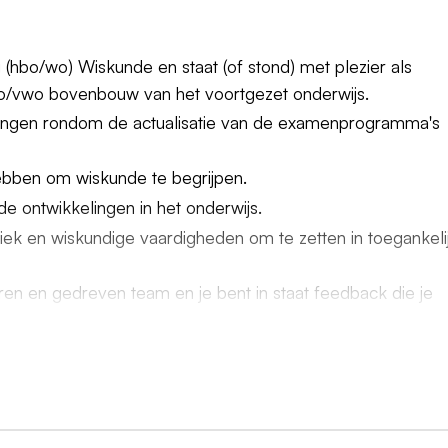
(hbo/wo) Wiskunde en staat (of stond) met plezier als
vo/vwo bovenbouw van het voortgezet onderwijs.
lingen rondom de actualisatie van de examenprogramma's
ebben om wiskunde te begrijpen.
e ontwikkelingen in het onderwijs.
tiek en wiskundige vaardigheden om te zetten in toegankeli
en en gedreven team en je bent in staat feedback die je
esmateriaal.
akke planning werken.
en voor het schrijven.