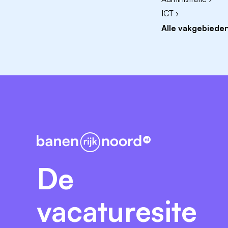
voorschotten of afkoop van royalty's zijn 
ICT ›
Alle vakgebieden
Interesse?
Stuur je cv en motivatie naar
e
De
vacaturesite