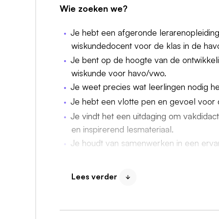
Wie zoeken we?
Je hebt een afgeronde lerarenopleiding 
wiskundedocent voor de klas in de ha
Je bent op de hoogte van de ontwikke
wiskunde voor havo/vwo.
Je weet precies wat leerlingen nodig h
Je hebt een vlotte pen en gevoel voor d
Je vindt het een uitdaging om vakdidac
en inspirerend lesmateriaal.
Je houdt van samenwerken in een ervar
geeft én ontvangt te vertalen in beter l
Je kunt nauwkeurig en volgens een str
Lees verder
Je kunt minimaal 8 uur per week vrijmak
Wij bieden jou: