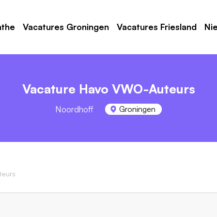
nthe
Vacatures Groningen
Vacatures Friesland
Ni
Vacature Havo VWO-Auteurs
Noordhoff
Groningen
eurs