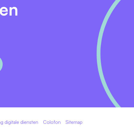
den
g digitale diensten
Colofon
Sitemap