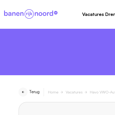
Vacatures Dre
Terug
Home
Vacatures
Havo VWO-Aut