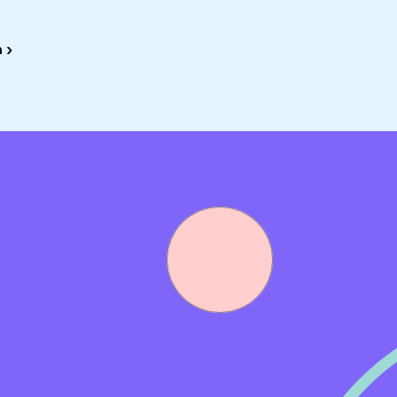
bespreekbaar.
 ›
.devries@noordhoff.nl
.