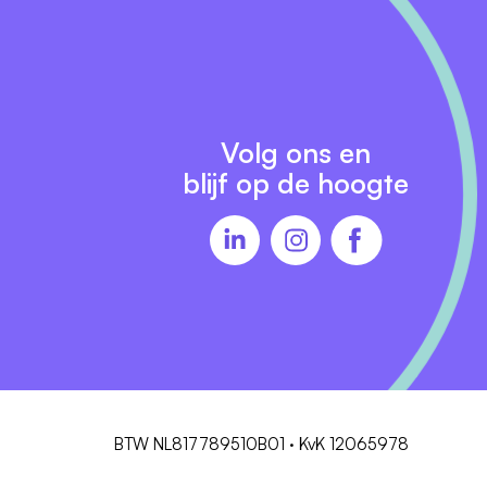
Volg ons en
blijf op de hoogte
BTW NL817789510B01 · KvK 12065978