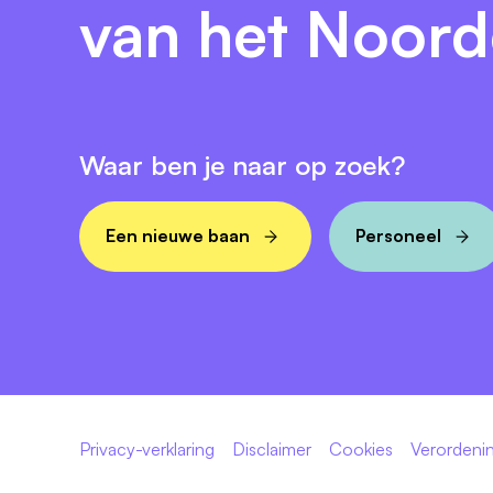
van het Noor
Waar ben je naar op zoek?
Een nieuwe baan
Personeel
Privacy-verklaring
Disclaimer
Cookies
Verordenin