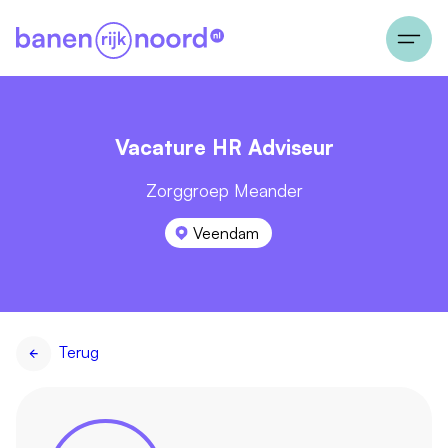
Vacature HR Adviseur
Zorggroep Meander
Veendam
Terug