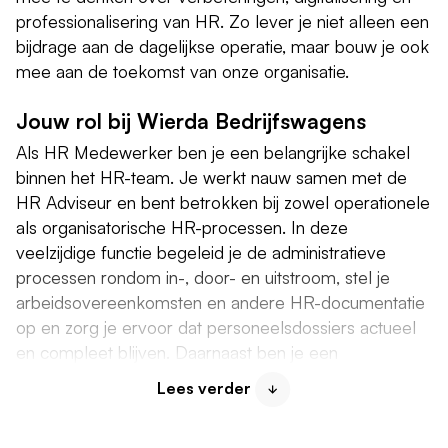
professionalisering van HR. Zo lever je niet alleen een
bijdrage aan de dagelijkse operatie, maar bouw je ook
mee aan de toekomst van onze organisatie.
Jouw rol bij Wierda Bedrijfswagens
Als HR Medewerker ben je een belangrijke schakel
binnen het HR-team. Je werkt nauw samen met de
HR Adviseur en bent betrokken bij zowel operationele
als organisatorische HR-processen. In deze
veelzijdige functie begeleid je de administratieve
processen rondom in-, door- en uitstroom, stel je
arbeidsovereenkomsten en andere HR-documentatie
op en zorg je ervoor dat personeelsdossiers actueel
en compleet blijven. Daarnaast ben je een
aanspreekpunt voor medewerkers en
Lees verder
leidinggevenden bij uiteenlopende HR-vraagstukken
en ondersteun je bij werving, selectie en het