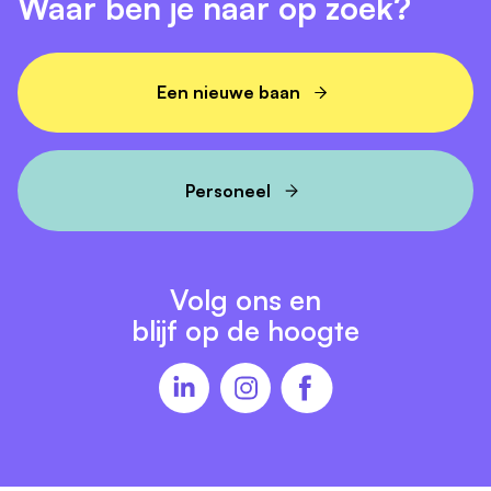
Waar ben je naar op zoek?
online trainingen. Daarnaast ontvang je:
Een salaris van max. € 2.681,00 bruto per maand
Een nieuwe baan
o.b.v. 36 uur. De inschaling is afhankelijk van
ervaring (FWG 10 conform CAO
Gehandicaptenzorg)
Personeel
Een onregelmatigheidstoeslag (ORT) van 122% bij
werken in de avonduren
Een
jaarcontract
voor 15-20 uur per week (met
kans op
vast
)
Volg ons en
Naast vakantietoeslag ontvang je een
blijf op de hoogte
eindejaarsuitkering van 8,33%
Een passende reiskostenvergoeding, reizen met
het ov wordt volledig vergoed
En nog meer aantrekkelijke arbeidsvoorwaarden
zoals een pensioenregeling en bedrijfsfitness.