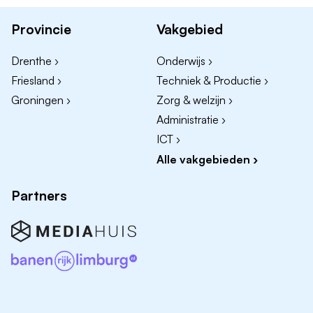
sector.
Goede secundaire arbeidsvoorwaarden waaronder
Provincie
Vakgebied
het gebruik van sportschool, zwembad,
Drenthe ›
Onderwijs ›
padelbanen en mooie personeelskortingen.
Friesland ›
Techniek & Productie ›
Groningen ›
Zorg & welzijn ›
Administratie ›
Doorgroeimogelijkheden
ICT ›
Alle vakgebieden ›
We zorgen voor de juiste begeleiding zodat jij je
binnen ons bedrijf verder kunt ontwikkelen.
Partners
Een mooi salaris
Conform CAO recreatie, passend bij je ervaring,
opleiding en de functie waarbij je ieder jaar opnieuw in
salaris zal groeien!