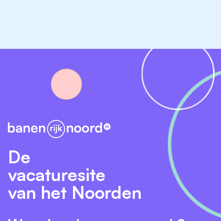
De
vacaturesite
van het Noorden