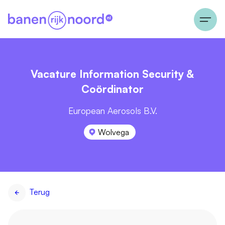
Vacature Information Security &
Coördinator
European Aerosols B.V.
Wolvega
Terug