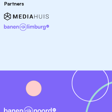
vakinhoudelijk als persoonlijk. Je werkt graag actief
Partners
samen, bent zelfstandig en denkt actief mee over
toekomstgericht en praktijkgericht onderwijs. Of je nu
al ervaring hebt in het onderwijs of uit de bouwsector
komt en wilt overstappen: jouw passie voor het vak
en het begeleiden van studenten staat voorop.
Dit breng jij mee:
Je beschikt over een relevant diploma op minimaal
mbo-4 niveau en bent bij voorkeur in het bezit van
een bevoegdheid voor instructeurs of bent bereid
deze op korte termijn te behalen.
Je hebt ruime ervaring met bouwtechnische
vaardigheden en praktijkgericht werken binnen de
bouwsector.
Je bent een teamplayer en beschikt over sterke
communicatieve- en coachingsvaardigheden.