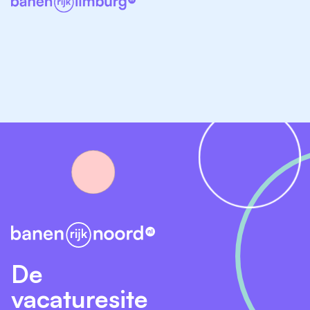
aanpak, samen met de jongere, het gezin of
systeem en betrokken collega's.
Observeren van gedrag en signaleren wat een
jongere nodig heeft om zich verder te ontwikkelen.
Bieden van structuur en duidelijkheid in het
dagelijks leven op de groep.
Ondersteunen bij opvoeding, ontwikkeling,
zelfstandigheid en het versterken van eigen
hulpbronnen.
Werken met methodieken zoals schematherapie
en Geweldloos Verzet.
Samenwerken met collega's,
gedragswetenschappers, teamleider en andere
betrokkenen rondom de jongere.
Rapporteren over voortgang, leerdoelen en
De
behandeldoelen.
vacaturesite
Werken in onregelmatige diensten, waaronder