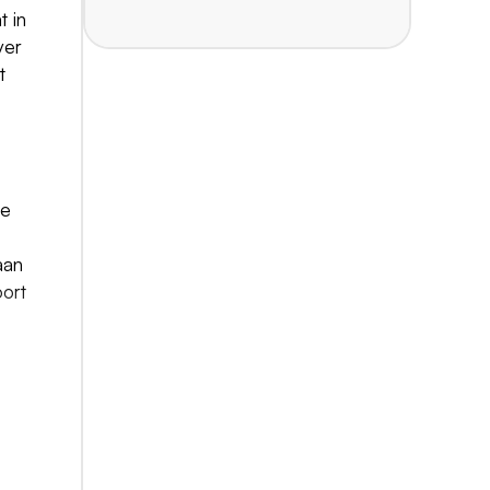
t in
ver
t
de
aan
ort