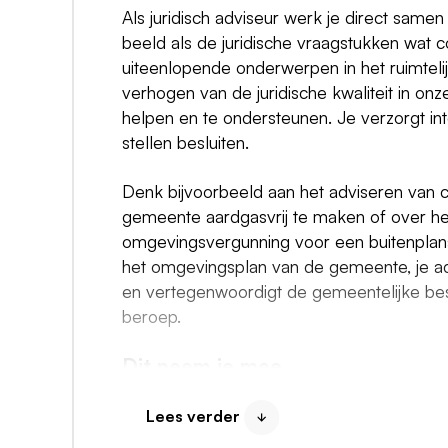
Als juridisch adviseur werk je direct samen
beeld als de juridische vraagstukken wat 
uiteenlopende onderwerpen in het ruimtelij
verhogen van de juridische kwaliteit in onz
helpen en te ondersteunen. Je verzorgt int
stellen besluiten.
Denk bijvoorbeeld aan het adviseren van 
gemeente aardgasvrij te maken of over he
omgevingsvergunning voor een buitenplans
het omgevingsplan van de gemeente, je ad
en vertegenwoordigt de gemeentelijke best
beroep.
Dit neem je mee
Je hebt een juridische opleiding, bijv
Lees verder
Kennis van en ervaring met de Omgevi