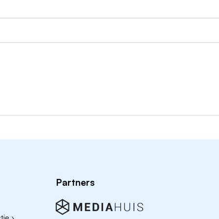
 het vak binnen een overheidsorganisatie of in opdracht v
n juridische kwaliteit en het verder brengen hiervan
aardige teamspeler
de vraagstukken
een stevige gesprekspartner
e en politiek-bestuurlijk krachtenveld
 week
5.691,- per maand bij een 36-urige werkweek (schaal 10A)
dueel Keuze Budget van 17,05% voor een fitnessabonnement
Partners
waarden
zoals betaald ouderschapsverlof en een goed
ie ›