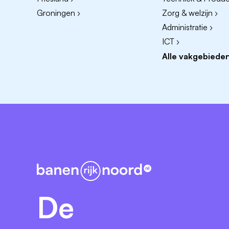
Ontwikkelmogelijkheden. Kansen om jeze
Groningen ›
Zorg & welzijn ›
leuke en interessante trainingen via 
Administratie ›
Flexibele werkomgeving: flexibiliteit o
ICT ›
Een bruisende werkomgeving!
Alle vakgebieden
Enthousiast geworden?
Voordat je aan de slag gaat, willen wij gr
vertellen over het werken voor onze geme
Neem dan contact op Marc Brinks (Teamm
De