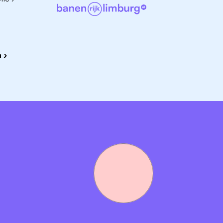
lf professioneel en persoonlijk te ontwikkelen. En volg
onze Meppel Academie
m deels thuis te werken in afstemming met je collega's
 ›
aag met jou in gesprek om je te leren kennen en je meer te
ente. Maak je interesse kenbaar via
www.vooruitindrenthe.n
anager) via
14 0522
. Hij vertelt je graag meer.