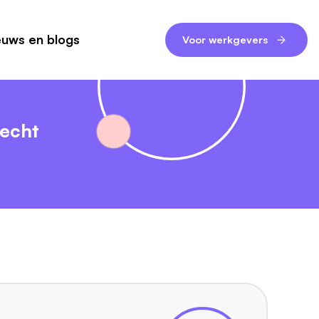
euws en blogs
Voor werkgevers
recht