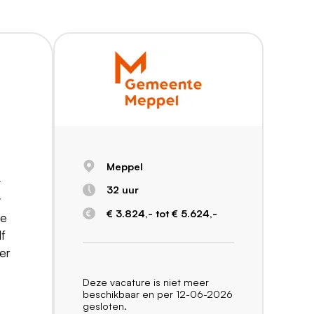
Meppel
t
32 uur
w
€ 3.824,- tot € 5.624,-
de
lf
er
Deze vacature is niet meer
beschikbaar en per 12-06-2026
gesloten.