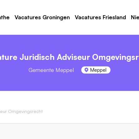
nthe
Vacatures Groningen
Vacatures Friesland
Ni
ture Juridisch Adviseur Omgevings
Gemeente Meppel
Meppel
iseur Omgevingsrecht