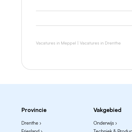
Je hebt al enige ervaring opgedaan met
een overheidsorganisatie
Je hebt ervaring met het ontwikkelen va
Je bent een communicatief en sociaalv
Je helpt graag mensen met ingewikkel
Vacatures in Meppel
|
Vacatures in Drenthe
Jouw overtuigingskracht maakt jou tot 
Je hebt gevoel voor het maatschappelijk
Dit bieden wij
Leuke collega's
Een dienstverband voor 32-36 uur per
Een marktconform salaris: maximaal € 
Boven op je salaris heb je een Indivi
Provincie
Vakgebied
extra salaris of een fiets
Aantrekkelijke secundaire
arbeidsvoor
Drenthe ›
Onderwijs ›
pensioen
Friesland ›
Techniek & Product