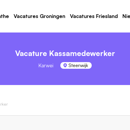
nthe
Vacatures Groningen
Vacatures Friesland
Ni
Vacature Kassamedewerker
Karwei
Steenwijk
rker