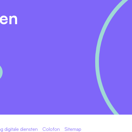
den
g digitale diensten
Colofon
Sitemap