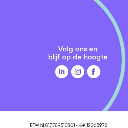
Volg ons en
blijf op de hoogte
BTW NL817789510B01 · KvK 12065978