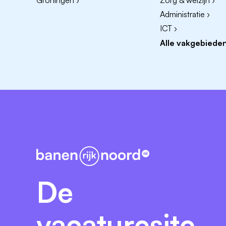
Groningen ›
Zorg & welzijn ›
Administratie ›
ICT ›
Alle vakgebieden
De
vacaturesite