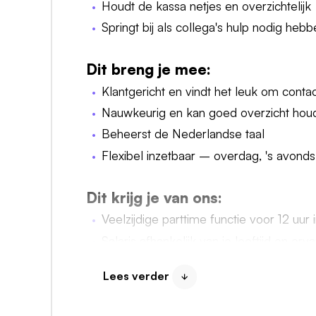
Houdt de kassa netjes en overzichtelijk
Springt bij als collega's hulp nodig heb
Dit breng je mee:
Klantgericht en vindt het leuk om conta
Nauwkeurig en kan goed overzicht hou
Beheerst de Nederlandse taal
Flexibel inzetbaar – overdag, 's avonds
Dit krijg je van ons:
Veelzijdige parttime functie voor 12 uur
Salaris afhankelijk van je leeftijd en e
Opleidingsmogelijkheden via onze Reta
Lees verder
vergroot
Toeslagen, overwerk en een warme maa