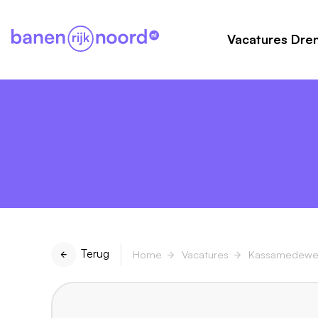
Vacatures Dre
Terug
Home
Vacatures
Kassamedewe