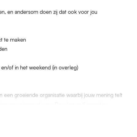
ben, en andersom doen zij dat ook voor jou
ct te maken
den
 en/of in het weekend (in overleg)
 in een groeiende organisatie waarbij jouw mening telt
rvaring en volgens de cao Doe-het-zelf-branche
il Academy, waarmee je je productkennis en vaardigheden
ltijd conform de cao Doe-het-zelf-branche