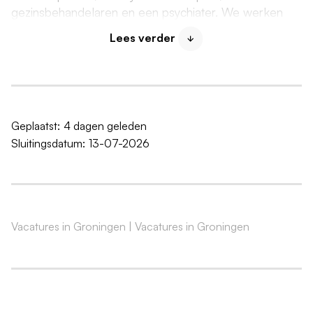
gezinsbehandelaren en een psychiater. We werken
samen met onze collega's van het UMCG. Vanuit hen
Lees verder
zijn twee verpleegkundig specialisten en 2
kinderartsen endocrinologen betrokken. We leveren
zorg op maat om jongeren met genderdysforie te
helpen in hun (medische) transitieproces. Tevens
leveren alle teamleden een wezenlijke bijdrage aan
Geplaatst:
4 dagen geleden
het verder ontwikkelen van beleid binnen onze poli en
Sluitingsdatum:
13-07-2026
aan de samenwerking met de andere aanbieders in
het land.
Lees meer over de
Genderpoli
.
Vacatures in Groningen
|
Vacatures in Groningen
Wat ga je doen?
Je neemt deel aan het multidisciplinair overleg en
bent door de regiebehandelaren te consulteren als
specialist.