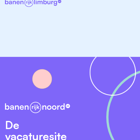
Afwisselend werk op verschillende scholen
Ondersteuning vanuit de organisatie en de
directeuren van de invalpool
Een breed netwerk binnen onze scholen
Arbeidsvoorwaarden conform de cao PO
Werken bij Adenium
Bij ons draait het om groeikracht: de kracht die
ontstaat wanneer talenten van kinderen én collega's
samen groeien. We geven je de ruimte om jezelf te
ontwikkelen, nemen eigenaarschap serieus en zien
elkaar als unieke mensen.
Daarom krijg je vanaf dag één de ondersteuning die je
De
verdient: drie jaar intensieve coaching, een buddy op
jouw school en jaarlijks 40 extra uren om te
vacaturesite
investeren in jouw werk-privébalans. Zo sta je er nooit