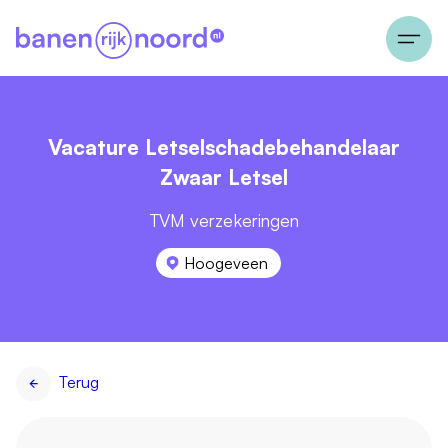
Vacature Letselschadebehandelaar
Zwaar Letsel
TVM verzekeringen
Hoogeveen
Terug