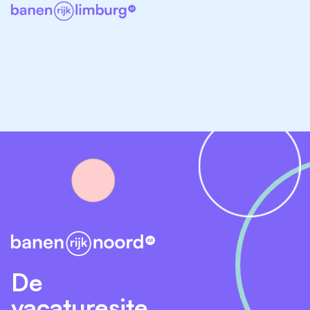
In bezit van vakgerichte opleiding
WO werk- en denkniveau
Wat bieden we jou?
Wij bieden een zelfstandige, uitdagende functie met
veel ruimte voor eigen initiatief in een professionele
werksfeer. Bij TVM kennen wij uitstekende primaire en
secundaire arbeidsvoorwaarden:
Een brutosalaris van minimaal € 4.068 en
maximaal € 6.970 (op basis van 38 uur)
Boven op jouw brutosalaris bouw jij 16,33%
Individueel Keuzebudget op, waarmee je flexibele
keuzes in tijd en geld kan maken die passen bij
jouw persoonlijke wensen
De
152 wettelijke verlofuren en 48 bovenwettelijke
vacaturesite
verlofuren (op basis van een 38-urige werkweek)