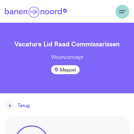
Vacature Lid Raad Commissarissen
Woonconcept
Meppel
Terug