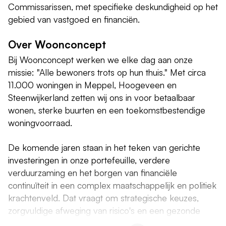
Commissarissen, met specifieke deskundigheid op het
gebied van vastgoed en financiën.
Over Woonconcept
Bij Woonconcept werken we elke dag aan onze
missie: "Alle bewoners trots op hun thuis." Met circa
11.000 woningen in Meppel, Hoogeveen en
Steenwijkerland zetten wij ons in voor betaalbaar
wonen, sterke buurten en een toekomstbestendige
woningvoorraad.
De komende jaren staan in het teken van gerichte
investeringen in onze portefeuille, verdere
verduurzaming en het borgen van financiële
continuïteit in een complex maatschappelijk en politiek
krachtenveld. Dat vraagt om strategische keuzes,
zorgvuldige afweging van risico's en een gezonde
balans tussen maatschappelijke ambitie en financiële