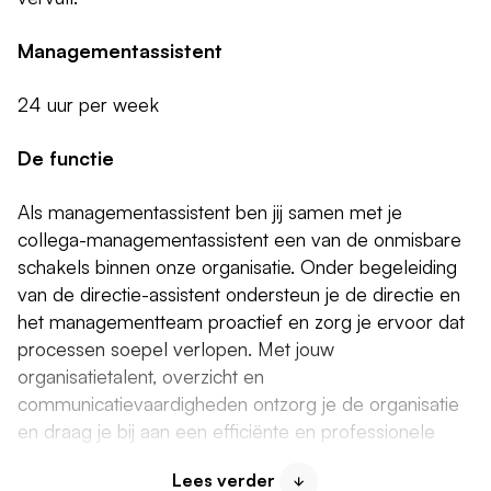
Managementassistent
24 uur per week
De functie
Als managementassistent ben jij samen met je
collega-managementassistent een van de onmisbare
schakels binnen onze organisatie. Onder begeleiding
van de directie-assistent ondersteun je de directie en
het managementteam proactief en zorg je ervoor dat
processen soepel verlopen. Met jouw
organisatietalent, overzicht en
communicatievaardigheden ontzorg je de organisatie
en draag je bij aan een efficiënte en professionele
werkomgeving. Je houdt het overzicht, stelt
Lees verder
prioriteiten en weet precies wat er nodig is om de