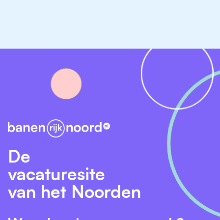
De
vacaturesite
van het Noorden