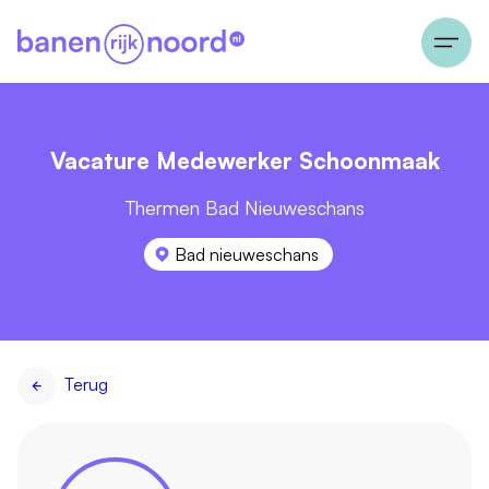
Vacature Medewerker Schoonmaak
Thermen Bad Nieuweschans
Bad nieuweschans
Terug