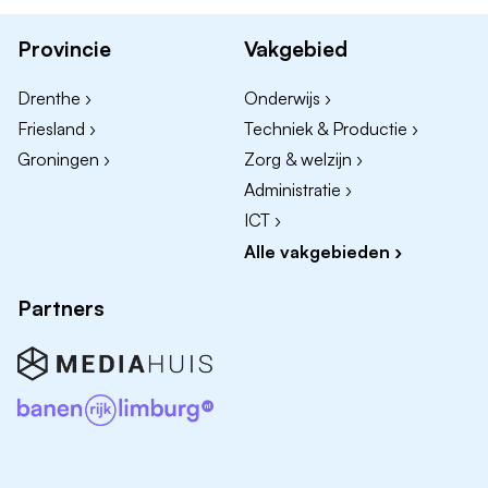
Ben je een vroege vogel en dus in de ochtend op
Provincie
Vakgebied
je allerbest
Heb je enige ervaring met schoonmaakwerk
Drenthe ›
Onderwijs ›
Werk je accuraat, zelfstandig en weet je van
Friesland ›
Techniek & Productie ›
aanpakken
Groningen ›
Zorg & welzijn ›
Ben je minimaal twee dagen per week flexibel
Administratie ›
beschikbaar
ICT ›
Alle vakgebieden ›
Bij ons werken betekent…
Naast gastgerichtheid en kwaliteit sta jij bovenaan ons
Partners
lijstje. Daarom
.. vind je bij ons:
een ontspannen (werk)omgeving;
een sterk familiegevoel;
een hecht team dat voor elkaar door het vuur gaat;