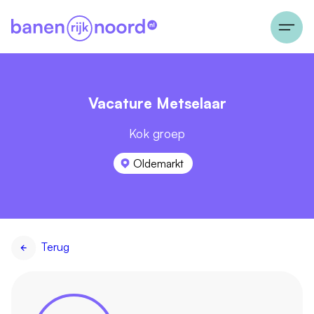
Vacature Metselaar
Kok groep
Oldemarkt
Terug