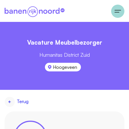
Vacature Meubelbezorger
Humanitas District Zuid
Hoogeveen
Terug