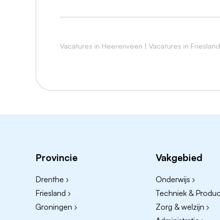
Vacatures in Heerenveen
|
Vacatures in Friesland
Provincie
Vakgebied
Drenthe ›
Onderwijs ›
Friesland ›
Techniek & Product
Groningen ›
Zorg & welzijn ›