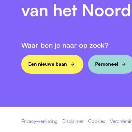
van het Noor
Waar ben je naar op zoek?
Een nieuwe baan
Personeel
Privacy-verklaring
Disclaimer
Cookies
Verordenin