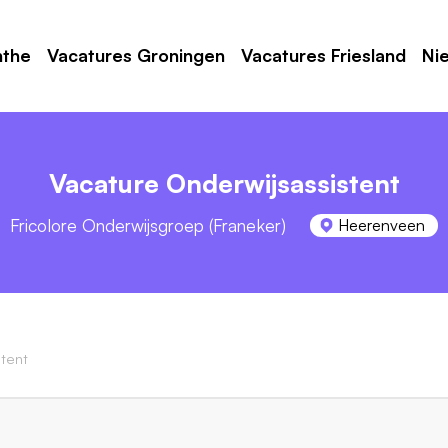
nthe
Vacatures Groningen
Vacatures Friesland
Ni
Vacature Onderwijsassistent
Fricolore Onderwijsgroep (Franeker)
Heerenveen
tent