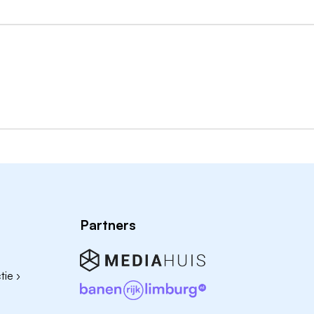
Partners
ie ›