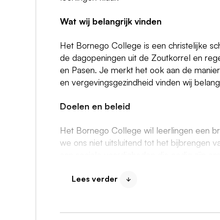
Wat wij belangrijk vinden
Het Bornego College is een christelijke sch
de dagopeningen uit de Zoutkorrel en regelm
en Pasen. Je merkt het ook aan de manie
en vergevingsgezindheid vinden wij belangr
Doelen en beleid
Het Bornego College wil leerlingen een b
we ons niet uitsluitend tot het bijbrenge
aan sociale vaardigheden die nodig zijn om
onze school leert zelfstandig te zijn en zich
vaardigheden.
Lees verder
Medewerkers
Voor meer informatie over deze vacature