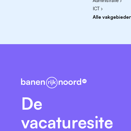
Administratie ›
ICT ›
Alle vakgebieden
De
vacaturesite