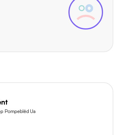
ent
ep Pompeblêd Ua