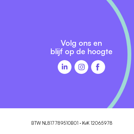
Volg ons en
blijf op de hoogte
BTW NL817789510B01 · KvK 12065978