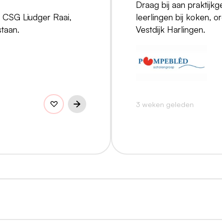
Draag bij aan praktijk
j CSG Liudger Raai,
leerlingen bij koken,
taan.
Vestdijk Harlingen.
3 weken geleden