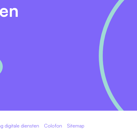
den
g digitale diensten
Colofon
Sitemap