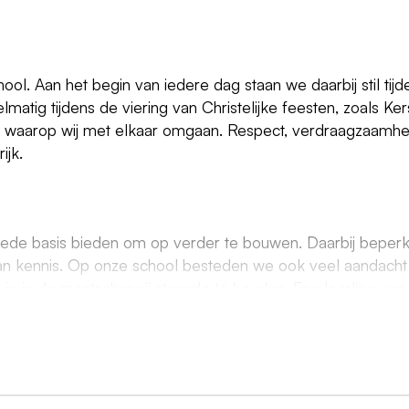
ool. Aan het begin van iedere dag staan we daarbij stil tijd
atig tijdens de viering van Christelijke feesten, zoals Ker
r waarop wij met elkaar omgaan. Respect, verdraagzaamhe
ijk.
rede basis bieden om op verder te bouwen. Daarbij beper
n van kennis. Op onze school besteden we ook veel aandacht
 je in de maatschappij staande te houden. Een leerling van
 actief op te stellen in zijn of haar zoektocht naar kennis en
 neem contact op met de desbetreffende school!