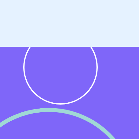
ing
et
e