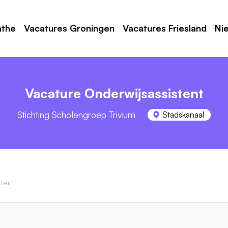
nthe
Vacatures Groningen
Vacatures Friesland
Ni
Vacature Onderwijsassistent
Stichting Scholengroep Trivium
Stadskanaal
tent