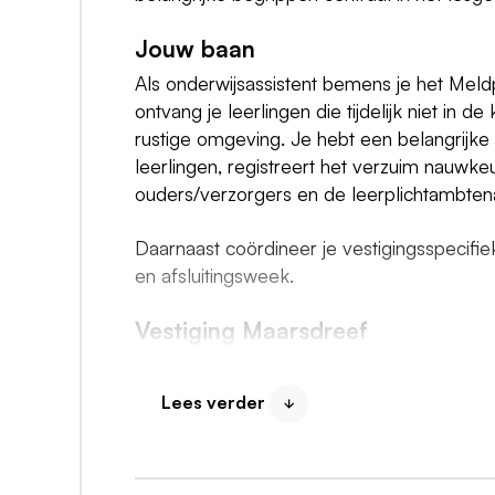
Jouw baan
Als onderwijsassistent bemens je het Meldp
ontvang je leerlingen die tijdelijk niet in d
rustige omgeving. Je hebt een belangrijke
leerlingen, registreert het verzuim nauwke
ouders/verzorgers en de leerplichtambten
Daarnaast coördineer je vestigingsspecifie
en afsluitingsweek.
Vestiging Maarsdreef
Ubbo Emmius Maarsdreef biedt een veili
klas vmbo bb- en kb-leerlingen. De kleinsc
Lees verder
basisschool naar middelbare school. Leerli
maat met modules zoals Stop Motion, Excel