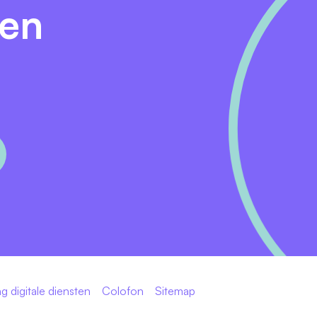
den
drag’.
Neem contact op met Linda van Zutphen via (0599) 65 26 2
ormatie over Ubbo Emmius vind je op
www.ubboemmius.nl
.
schikte kandidaat bent? Stuur je reactie zo spoedig mogelijk
el weten of we je uitnodigen voor een persoonlijke
rdengesprek. Als alle stappen naar tevredenheid zijn
euwe collega. Je ontvangt een aanstellingsbrief en we vra
g digitale diensten
Colofon
Sitemap
rocedure af te ronden. Een daarvan is een geldige Verklari
t omdat Trivium een onderwijsstichting is.