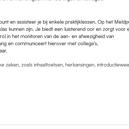
unt en assisteer je bij enkele praktijklessen. Op het Meldp
e klas kunnen zijn. Je biedt een luisterend oor en zorgt voor
 rol in het monitoren van de aan- en afwezigheid van
urig en communiceert hierover met collega’s,
aar.
ke zaken, zoals inhaaltoetsen, herkansingen, introductiewe
ge en ondersteunende omgeving voor brugklassen en twee
halige en overzichtelijke locatie biedt de beste overstap v
ngen die iets extra’s willen, kunnen deelnemen aan Plus op
, fotografie, talen en meer.