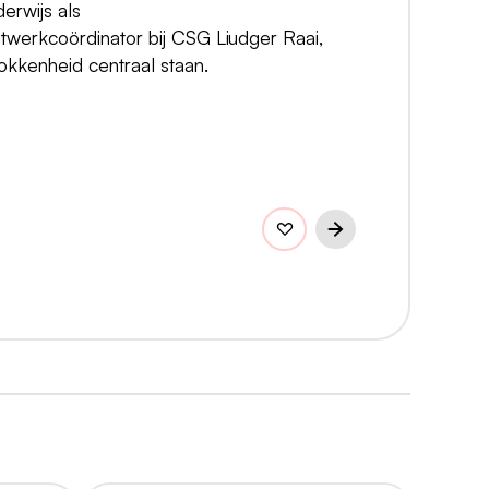
erwijs als
twerkcoördinator bij CSG Liudger Raai,
okkenheid centraal staan.