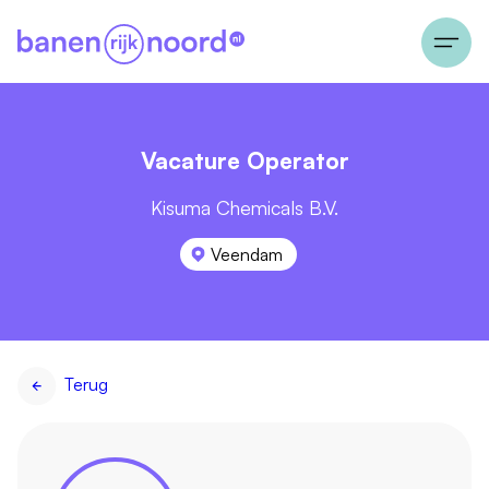
Vacature Operator
Kisuma Chemicals B.V.
Veendam
Terug