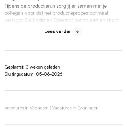
Tijdens de productierun zorg jij er samen met je
collega's voor dat het productieproces optimaal
verloopt. De Logistiek Operator controleert en stuurt
het productieproces in het verpakkingsproces bij en
Lees verder
draagt zorg voor de administratieve afhandeling.
Taken
Toezien op een goed verloop van de
volautomatische verpakkingsprocessen;
Bedienen, controleren, regelen en bijsturen van
Geplaatst:
3 weken geleden
productieapparatuur in de verpakkingsafdeling en
Sluitingsdatum:
05-06-2026
analyseren van procesmonsters;
Het melden van (ver)storingen aan de
paneeloperator;
Het laden en lossen van hulpstoffen en
Vacatures in Veendam
|
Vacatures in Groningen
eindproduct;
Verrichten van eerstelijns onderhoud/verhelpen van