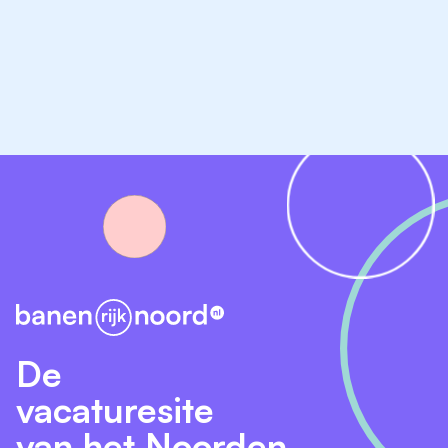
Wat bieden we jou?
Uitstekend salaris (Cao Kisuma - schaal 3)
Vaste eindejaarsuitkering
Premievrij pensioen en winstdeling
Ruime reiskostenvergoeding en persoonlijke
ontwikkeling
De
vacaturesite
van het Noorden