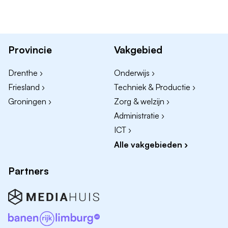
storingen en het assisteren van de monteur;
Schoonhouden van apparatuur en werkgebied;
Veiligstellen van installatie en werkgebied t.b.v.
onderhoud/productieovergang;
Provincie
Vakgebied
Administratieve afhandeling van
verladingsdocumenten;
Drenthe ›
Onderwijs ›
Alle voorkomende werkzaamheden op de
Friesland ›
Techniek & Productie ›
afdeling.
Groningen ›
Zorg & welzijn ›
Administratie ›
Wat we vragen
ICT ›
Alle vakgebieden ›
Vapro of gelijkwaardig
Geldig heftruckcertificaat
Partners
VCA-certificaat is een pré
Nederlands; Engels/Duits is een pré
Teamspeler, kwaliteits- en veiligheidsbewust