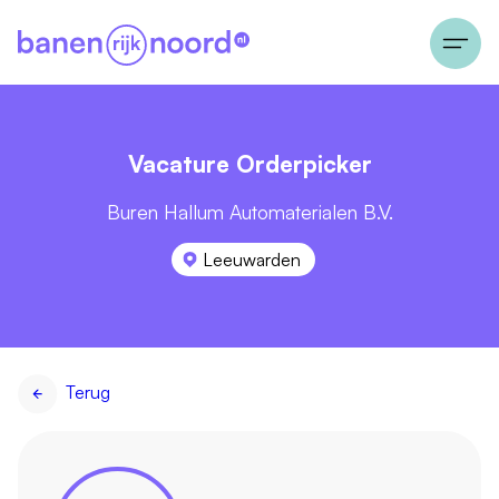
Vacature Orderpicker
Buren Hallum Automaterialen B.V.
Leeuwarden
Terug