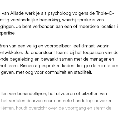
 van Alliade werk je als psycholoog volgens de Triple-C-
stig verstandelijke beperking, waarbij sprake is van
agingen. Je bent verbonden aan één of meerdere locaties 
pertise.
ëren van een veilig en voorspelbaar leefklimaat, waarin
ontwikkelen. Je ondersteunt teams bij het toepassen van d
sende begeleiding en bewaakt samen met de manager en
 het team. Binnen afgesproken kaders krijg je de ruimte om
en, met oog voor continuïteit en stabiliteit.
len van behandellijnen, het uitvoeren of uitzetten van
 het vertalen daarvan naar concrete handelingsadviezen.
cliënten, houdt overzicht over de voortgang en stemt de