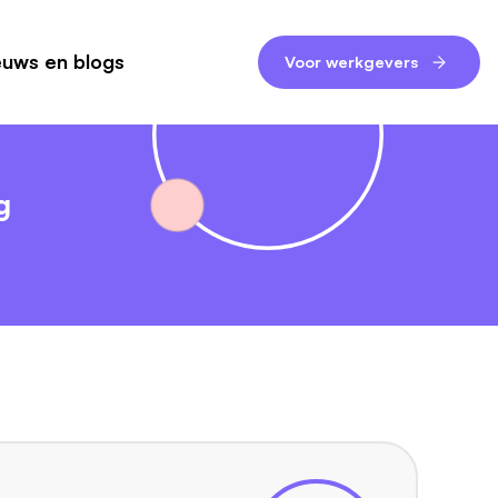
euws en blogs
Voor werkgevers
g