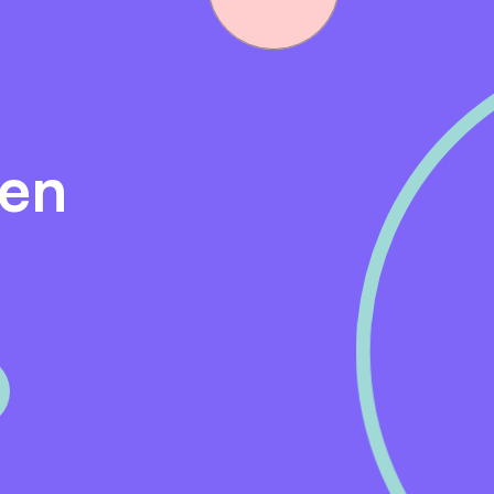
n tot en met zondag 14 juni 2026.
acature kun je contact opnemen met Elles Talma, manager
 gehandicaptenzorg Noord, via telefoonnummer 06-5019636
porate recruiter, via
recruitment@alliade.nl
of
den