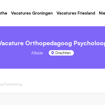
nthe
Vacatures Groningen
Vacatures Friesland
Ni
Vacature Orthopedagoog Psycholoo
Alliade
Drachten
g Psycholoog