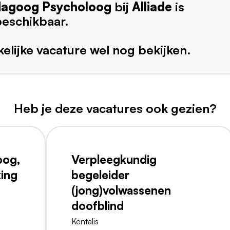
agoog Psycholoog
bij
Alliade
is
beschikbaar.
elijke vacature wel nog bekijken.
Heb je deze vacatures ook gezien?
oog,
Verpleegkundig
king
begeleider
(jong)volwassenen
doofblind
Kentalis