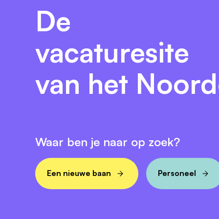
Ben je enthousiast geworden? Reageren ka
De
Voor inhoudelijke informatie over deze v
vacaturesite
centrale behandeldienst - verstandelijk
Neem dan contact op met Marloes Bos, cor
telefoonnummer 06-21984928.
van het Noor
Waar ben je naar op zoek?
Een nieuwe baan
Personeel