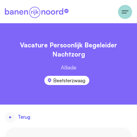
Vacature Persoonlijk Begeleider
Nachtzorg
Alliade
Beetsterzwaag
Terug