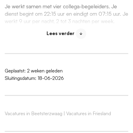
Je werkt samen met vier collega-begeleiders. Je
dienst begint om 22:15 uur en eindigt om 07:15 uur. Je
werkt 9 uur per nacht, 2 tot 3 nachten per week.
Lees verder
Wat ga je doen?
Jij bent het geruststellende gezicht voor onze cliënten
in de nacht. Je zorgt voor hun welzijn op een
zelfstandige, empathische en persoonsgerichte
manier. De zorgvragen in de nacht kunnen sterk
Geplaatst:
2 weken geleden
variëren en schakelen is voor jou geen enkel
Sluitingsdatum:
18-06-2026
probleem. Verder ga je:
Cliënten geruststellen en een luisterend oor bieden
Verpleegkundige handelingen uitvoeren (passend
binnen je bevoegdheid), zoals medicatie toedienen
Vacatures in Beetsterzwaag
|
Vacatures in Friesland
Cliënten verschonen en zorgen voor
wisselliggingen