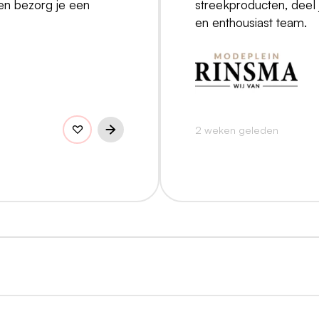
 en bezorg je een
streekproducten, deel j
en enthousiast team.
2 weken geleden