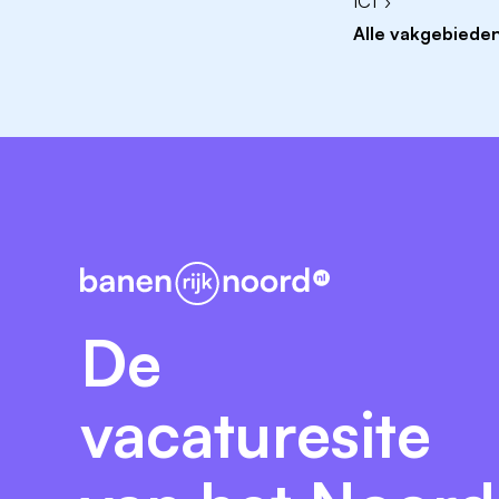
ICT ›
Alle vakgebieden
De
vacaturesite