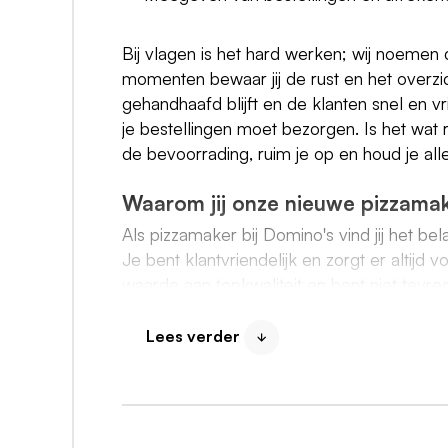
Bij vlagen is het hard werken; wij noemen da
momenten bewaar jij de rust en het overzic
gehandhaafd blijft en de klanten snel en 
je bestellingen moet bezorgen. Is het wat ru
de bevoorrading, ruim je op en houd je al
Waarom jij onze nieuwe pizzamak
Als pizzamaker bij Domino's vind jij het bel
Je bent klantvriendelijk en zorgt er altijd 
waarde aan topkwaliteit en bent niet tevred
uitdaging en die ga jij graag aan. Door go
een topresultaat.
Lees verder
Verder ben je:
Minimaal 16 jaar oud;
Gemotiveerd, energiek en je werkt gra