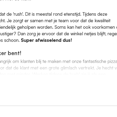
t de 'rush'. Dit is meestal rond etenstijd. Tijdens deze
ht. Je zorgt er samen met je team voor dat de kwaliteit
vriendelijk geholpen worden. Soms kan het ook voorkomen 
stiger? Dan zorg je ervoor dat de winkel netjes blijft, regel
les schoon.
Super afwisselend dus!
er bent!
angrijk om klanten blij te maken met onze fantastische pizza
voor dat de klant met een grote glimlach vertrekt. Je hecht 
en met minder. Werken tijdens de 'rush' zie jij als een
ed te communiceren met je team zorgen jullie samen altijd 
ag in een gedreven team;