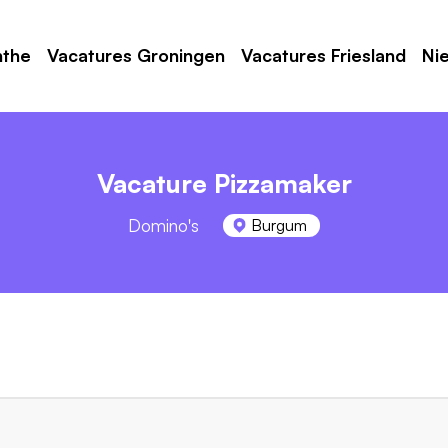
nthe
Vacatures Groningen
Vacatures Friesland
Ni
Vacature Pizzamaker
Domino's
Burgum