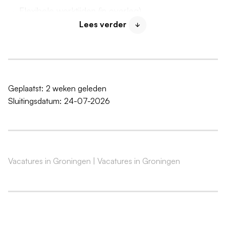
Flexibele werktijden (in overleg)
Lees verder
Goede werksfeer
Passende beloning
Mogelijkheid tot langdurige samenwerking
Een proefplaatsing maakt onderdeel uit van de
plaatsing
Geplaatst:
2 weken geleden
Sluitingsdatum:
24-07-2026
Wat wij vragen
Ervaring in plaatwerk of schadeherstel
Technische vaardigheden en nauwkeurigheid
Teamspirit en verantwoordelijkheidsgevoel
Vacatures in Groningen
|
Vacatures in Groningen
Taalvaardigheid in één van de vereiste talen
Kenmerken van de vacature
Fulltime, 1 uur