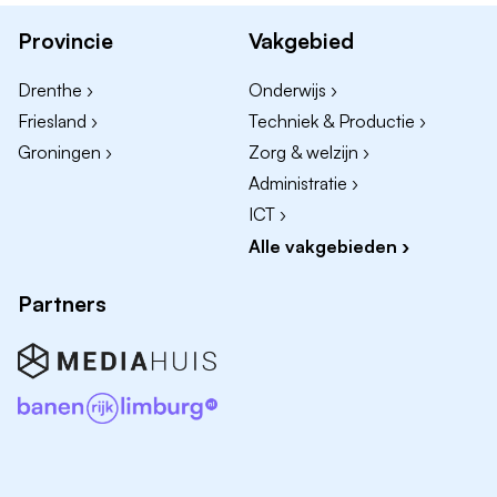
Vast contract
Provincie
Vakgebied
Vervaldatum vacature: 31-08-2026
Drenthe ›
Onderwijs ›
Voorkeuren
Friesland ›
Techniek & Productie ›
Groningen ›
Zorg & welzijn ›
Relevante werkervaring: Enige werkervaring niet
Administratie ›
benodigd
ICT ›
Alle vakgebieden ›
Sector(en)
Autotechniek
Partners
Carrosserie
Bediend bedrijf
Autoschade Totaal
Bedrijfsgrootte