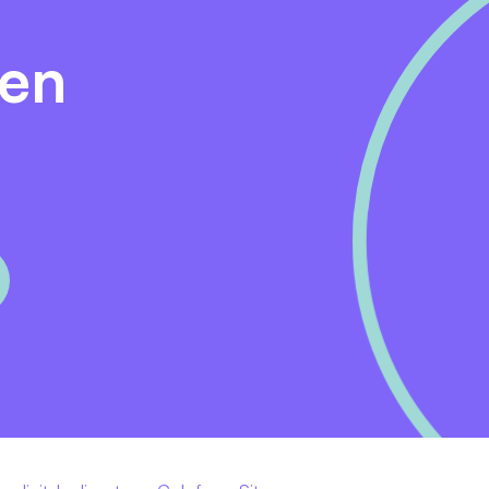
ren engineers, architecten en securityspecialisten in een
den
aal twee dagen per week samenwerkt vanuit ons kantoor in
ten over deze vacature.