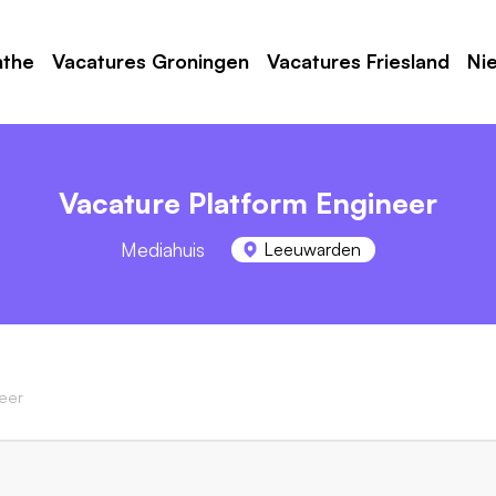
nthe
Vacatures Groningen
Vacatures Friesland
Ni
Vacature Platform Engineer
Mediahuis
Leeuwarden
eer