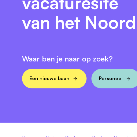
vacaturesite
Een inspirerende samenwerking met erva
internationale omgeving.
van het Noor
Een hybride opdracht, waarbij je minim
Antwerpen.
Interesse?
Waar ben je naar op zoek?
Philip De Cooman
Mail of app me gerust als je meer wilt we
Een nieuwe baan
Personeel