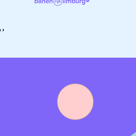
 ›
hosted NATS, N8N of hybride cloudomgevingen is mooi
ationale technologieorganisatie van Mediahuis.
udplatform achter toonaangevende digitale nieuwsmerken
e maken met moderne cloud- en platformtechnologieën.