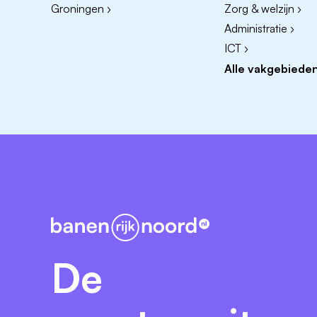
Groningen ›
Zorg & welzijn ›
Administratie ›
Daarnaast heb je ervaring met:
ICT ›
Azure Kubernetes Service (AKS)
Alle vakgebieden
Terraform
GitLab en CI/CD
Cloud security, networking en storage
Ervaring met AWS EKS, PostgreSQL, self-
meegenomen.
Dit hebben we voor jou in huis.
Een freelance opdracht binnen de intern
De
De kans om mee te bouwen aan het clo
Europa.
Veel autonomie en ruimte om impact t