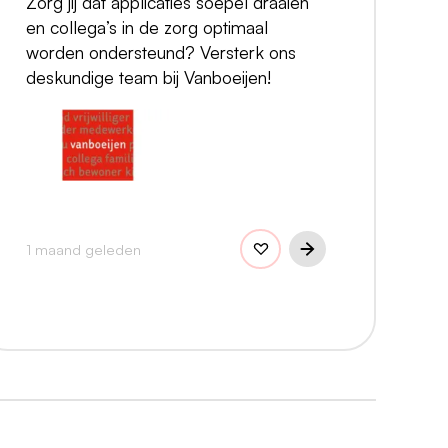
Zorg jij dat applicaties soepel draaien
en collega’s in de zorg optimaal
worden ondersteund? Versterk ons
deskundige team bij Vanboeijen!
1 maand geleden