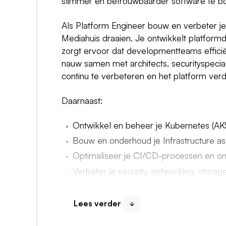
slimmer en betrouwbaarder software te b
Als Platform Engineer bouw en verbeter je
Mediahuis draaien. Je ontwikkelt platformd
zorgt ervoor dat developmentteams efficië
nauw samen met architects, securityspeci
continu te verbeteren en het platform verd
Daarnaast:
Ontwikkel en beheer je Kubernetes (A
Bouw en onderhoud je Infrastructure a
Optimaliseer je CI/CD-processen en on
Verbeter je security, networking, storag
Draag je bij aan de verdere ontwikkeli
PostgreSQL, NATS en N8N
Lees verder