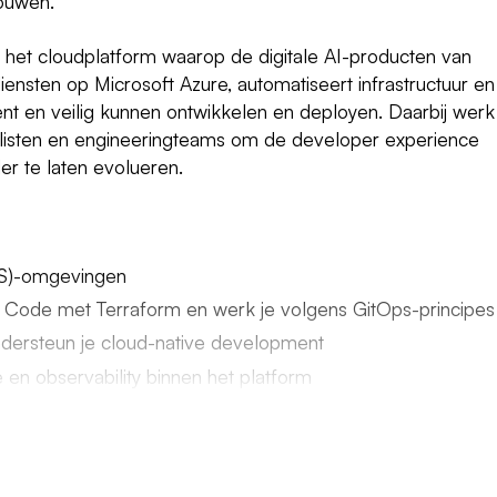
ouwen.
 het cloudplatform waarop de digitale AI-producten van
iensten op Microsoft Azure, automatiseert infrastructuur en
nt en veilig kunnen ontwikkelen en deployen. Daarbij werk
alisten en engineeringteams om de developer experience
er te laten evolueren.
KS)-omgevingen
s Code met Terraform en werk je volgens GitOps-principes
dersteun je cloud-native development
e en observability binnen het platform
ng van ons cloudplatform met technologieën zoals GitLab,