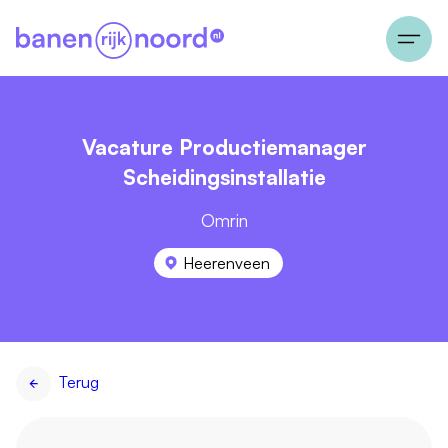
Vacature Productiemanager
Scheidingsinstallatie
Omrin
Heerenveen
Terug