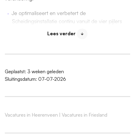
Je optimaliseert en verbetert de
Scheidingsinstallatie continu vanuit de vier pijlers
van operational excellence: mens, methode,
Lees verder
machines en materiaal en kostenbewustzijn. Je
gebruikt Root Cause Analysis (RCA) om structurele
knelpunten op te lossen. Geen
symptoombestrijding, maar echte verbeteringen.
Je bouwt aan een continue verbetercultuur (Lean)
Geplaatst:
3 weken geleden
en neemt geen genoegen met de status quo. Het
Sluitingsdatum:
07-07-2026
hoogst haalbare scheidingsrendement is de lat.
Je ontwikkelt een actieve verandercultuur en
stimuleert medewerkers om mee te groeien naar
datagedreven werken en een autonome fabriek
(AI). Je ondersteunt je team in de transitie en
Vacatures in Heerenveen
|
Vacatures in Friesland
creëert een veilige omgeving waarin iedereen
optimaal kan presteren.