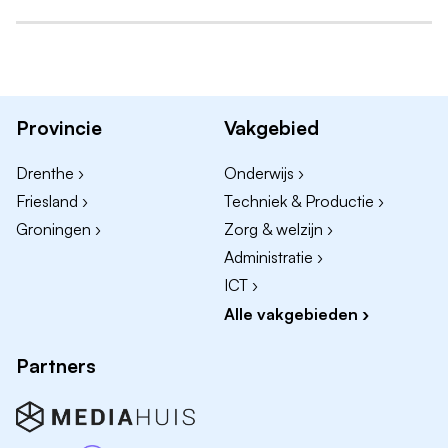
Jouw belangrijkste verantwoordelijkheden
Projecten leiden van de initiatiefase tot en met de
oplevering;
Provincie
Vakgebied
Inrichten en aansturen van de projectorganisatie;
Functioneel aansturen van projectleden;
Drenthe ›
Onderwijs ›
Bewaken en rapporteren van voortgang, planning,
Friesland ›
Techniek & Productie ›
budget en beslismomenten;
Groningen ›
Zorg & welzijn ›
Zorgdragen voor de uitvoering en afronding van
Administratie ›
projecten;
ICT ›
Toetsen en verantwoorden van behaalde
Alle vakgebieden ›
projectresultaten;
Adviseren over toekomstige
Partners
(huisvestings-)projecten;
Ontwikkelen en onderhouden van een relevant
intern en extern relatienetwerk;