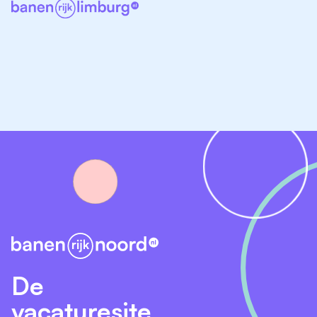
Creëren van draagvlak voor beleid en
projectdoelstellingen.
Voorbeelden van projecten
Begeleiden en managen van interne verhuizingen;
Interne verbouwingen en/of aanpassingen van
functies binnen de gebouwen;
Vervanging en herinrichting van facilitaire
voorzieningen;
Duurzaamheids- en innovatieprojecten;
Projecten gerelateerd aan de hybride strategie van
onze organisatie;
Diverse deelprojecten binnen huisvesting en
De
bedrijfsvoering.
vacaturesite