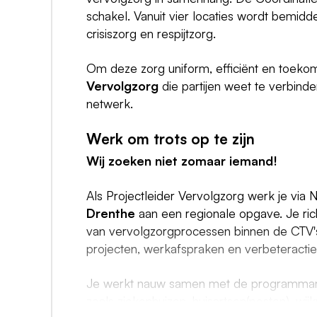
schakel. Vanuit vier locaties wordt bemid
crisiszorg en respijtzorg.
Om deze zorg uniform, efficiënt en toeko
Vervolgzorg
die partijen weet te verbinde
netwerk.
Werk om trots op te zijn
Wij zoeken niet zomaar iemand!
Als Projectleider Vervolgzorg werk je vi
Drenthe
aan een regionale opgave. Je ric
van vervolgzorgprocessen binnen de CTV's
projecten, werkafspraken en verbeteractie
Je werkt nauw samen met de programmaman
zoals ziekenhuizen, huisartsen(posten), wij