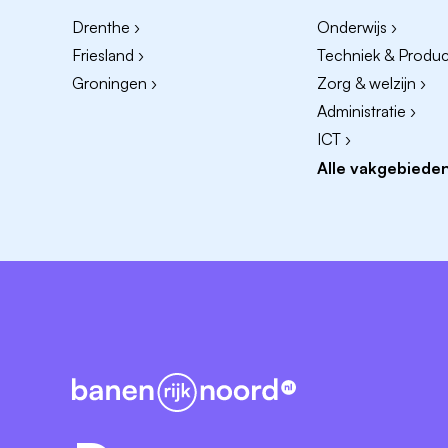
Stelt projectplannen, rapportages en vo
Drenthe ›
Onderwijs ›
Friesland ›
Techniek & Product
Zijn we een match?
Groningen ›
Zorg & welzijn ›
Administratie ›
Jij bent…
ICT ›
Een stevige en verbindende projectleider
Alle vakgebieden
keten. Jij:
Hebt wo-werk- en denkniveau.
Hebt ervaring met projectmanagement, 
stakeholderveld.
Hebt kennis van vervolgzorg (ELV, GRZ, 
zorgcoördinatie, triageprocessen of r
Begrijpt hoe zorgprocessen, patiëntstr
Kunt strategische doelen vertalen naar
Bent sterk in organiseren, plannen, pri