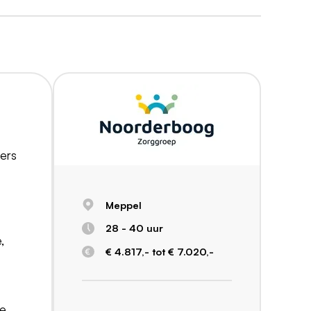
ners
Meppel
28 - 40 uur
,
€ 4.817,- tot € 7.020,-
ke