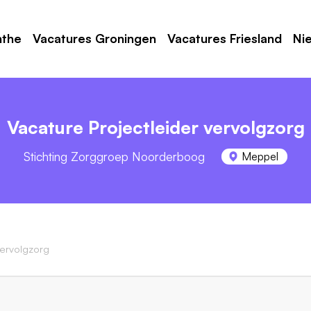
nthe
Vacatures Groningen
Vacatures Friesland
Ni
Vacature Projectleider vervolgzorg
Stichting Zorggroep Noorderboog
Meppel
vervolgzorg