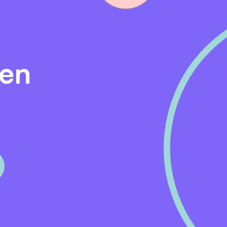
en en disciplines met elkaar te verbinden.
 bestuurlijk sensitief.
 relatie en samenwerking niet uit het oog.
lossingsgericht.
den
ing waarin nog niet alles vastligt.
chtbaar bijdraagt aan toekomstbestendige acute zorg in
rgcoördinatie Drenthe.
novatie en implementatie samenkomen.
s processen te ontwikkelen en te verbeteren.
ofessionals en organisaties.
week voor de duur van het programma, tot en met 31 decem