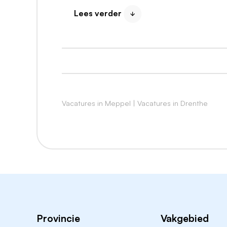
en regisserend
: je neemt geen lijnverant
werkbare afspraken en verbeteringen kome
Lees verder
processen en afspraken, maar vooral om 
Jouw uitdaging. Jij:
Ontwikkelt en implementeert samen met
vervolgzorg.
Vacatures in Meppel
|
Vacatures in Drenthe
Regisseert de ontwikkeling van proces
vervolgzorgproces.
Standaardiseert werkwijzen, triageafsp
Zorgt voor inzicht en sturing op capacitei
Versterkt de samenwerking tussen CTV's
Werkt nauw samen met de projectleider t
Richt een lerend systeem in met KPI's,
Stuurt werkgroepen aan en organiseert
Provincie
Vakgebied
Signaleert knelpunten in doorstroom, pla