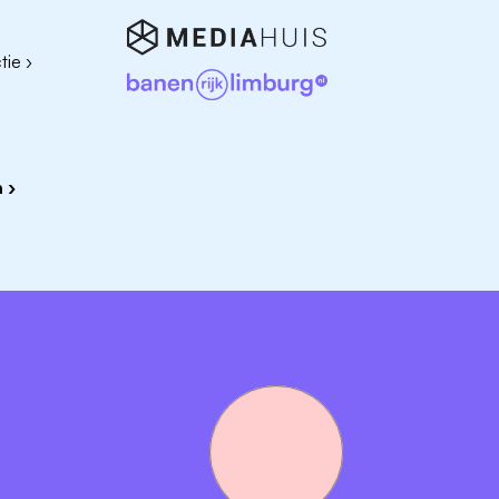
ortgangsinformatie op en bereidt besluitvorming voor.
ie ›
 met gevoel voor zorgcoördinatie en samenwerking in de
 ›
implementatietrajecten en werken in een complex
WLZ, crisis- en respijtzorg) en hebt bij voorkeur ervaring 
egionale netwerksamenwerking.
omen, capaciteit en samenwerking elkaar beïnvloeden.
 concrete plannen, werkafspraken en resultaten.
oriteren en voortgang bewaken.