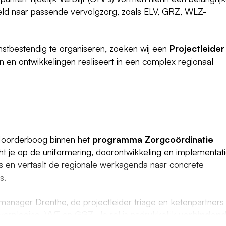
deld naar passende vervolgzorg, zoals ELV, GRZ, WLZ-
mstbestendig te organiseren, zoeken wij een
Projectleider
n en ontwikkelingen realiseert in een complex regionaal
a Noorderboog binnen het
programma Zorgcoördinatie
ht je op de uniformering, doorontwikkeling en implementat
 en vertaalt de regionale werkagenda naar concrete
s.
ager Drenthe, de projectleider triage en ketenpartners
kverpleging, VVT en GGZ. Je rol is nadrukkelijk
verbinden