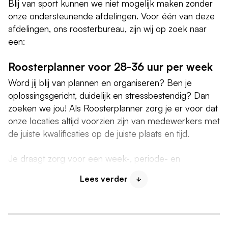
Blij van sport kunnen we niet mogelijk maken zonder
onze ondersteunende afdelingen. Voor één van deze
afdelingen, ons roosterbureau, zijn wij op zoek naar
een:
Roosterplanner voor 28-36 uur per week
Word jij blij van plannen en organiseren? Ben je
oplossingsgericht, duidelijk en stressbestendig? Dan
zoeken we jou! Als Roosterplanner zorg je er voor dat
onze locaties altijd voorzien zijn van medewerkers met
de juiste kwalificaties op de juiste plaats en tijd.
Je draagt zorg voor een week-, periode- en
jaarroostering en wordt hierin ondersteund door een
Lees verder
aantal medewerkers en leidinggevenden. Je komt
hiermee tot een goede planning, waarbij rekening
wordt gehouden met meerdere facetten, zoals
vakantie, verlof en een goede mix tussen vast, flex en