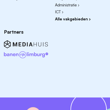
weekend beschikbaar en bereikbaar.
Administratie ›
ICT ›
Wat bieden wij?
Alle vakgebieden ›
Naast een afwisselende baan bieden wij jou:
Partners
Een jaarcontract met ingangsdatum 1 september
2026, eerder beginnen is mogelijk, voor 28 - 36
uur per week;
Een goed salaris (schaal 7 Vermo cao. Schaalrange
€ 2.765,- t/m € 4.037,- bruto per maand bij 36
uur);
Aangevuld met 8% vakantiegeld en een mooie
eindejaarsuitkering van 8,33%;
Vakantiedagen op jaarbasis: 24 vakantiedagen
(excl. Feestdagenverlof);
Een aantrekkelijke pensioenregeling via het ABP;