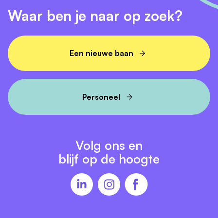
Het salaris is conform de CAO schoonmaak v.a.
Waar ben je naar op zoek?
€15,52, afhankelijk van je werkervaring en leeftijd.
Opleidingsmogelijkheden via onze eigen NIVO
Academie.
Een nieuwe baan
Solliciteren?
Heb je interesse of wil je meer weten? Neem contact
Personeel
op met Jelmer & Charlotte via
sollicitanten@nivogroep.nl
.
Volg ons en
blijf op de hoogte