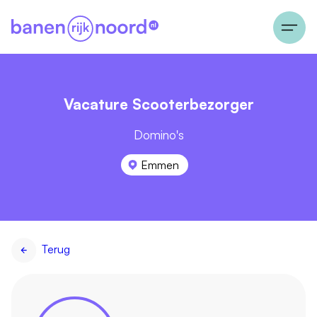
Vacature Scooterbezorger
Domino's
Emmen
Terug