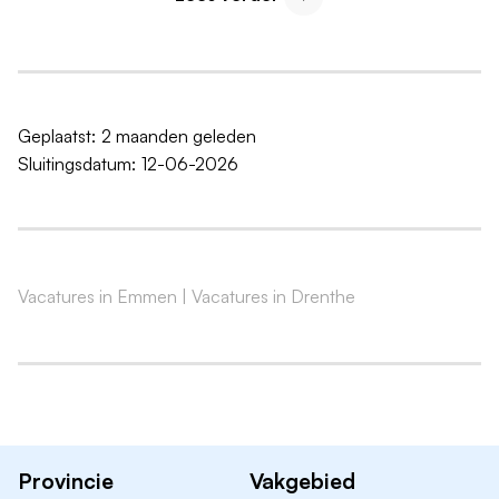
vindt het dus belangrijk om er verzorgd uit te zien en
je gaat netjes om met onze kleding en
vervoersmiddelen. Daarnaast ben je ook nog eens
super klantvriendelijk en haal je er plezier uit om
klanten blij te maken met heerlijke pizza's en
Geplaatst:
2 maanden geleden
topservice!
Sluitingsdatum:
12-06-2026
Verder ben je:
Minimaal 16 jaar en in het bezit van een
bromfietsrijbewijs;
Gemotiveerd, energiek en je werkt graag in een
Vacatures in Emmen
|
Vacatures in Drenthe
gedreven team;
Flexibel inzetbaar, ook 's avonds en in het
weekend;
Een echte pizzaliefhebber!
En het allerbelangrijkste: je past bij onze Domino's
cultuur: "
Sell more pizza, have more fun!
"
Provincie
Vakgebied