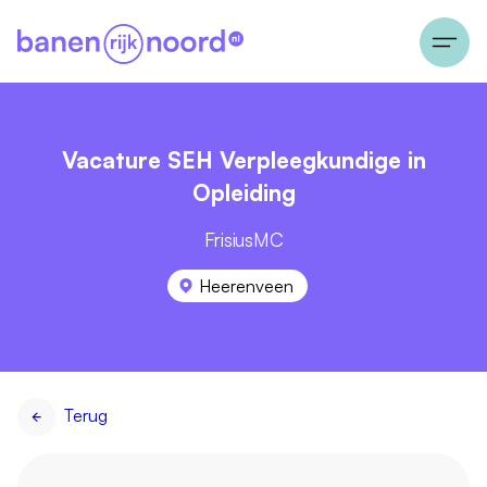
Vacature SEH Verpleegkundige in
Opleiding
FrisiusMC
Heerenveen
Terug