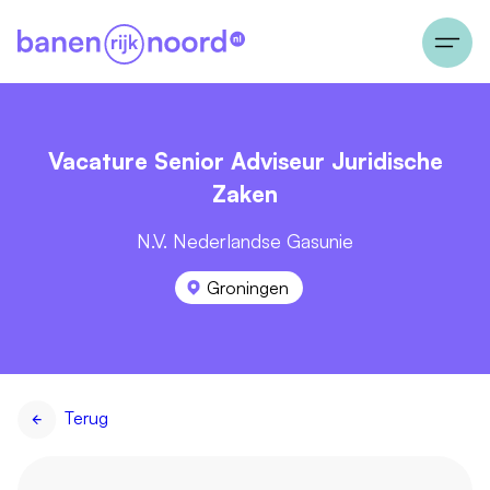
Vacature Senior Adviseur Juridische
Zaken
N.V. Nederlandse Gasunie
Groningen
Terug