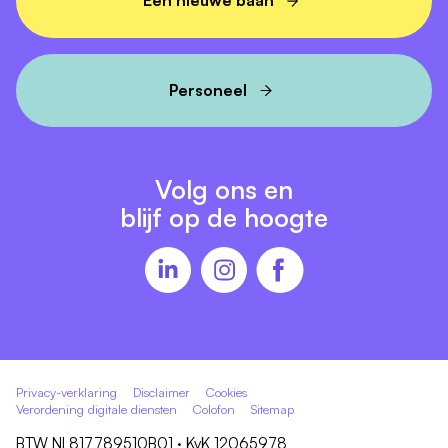
Een nieuwe baan
Personeel
Volg ons en
blijf op de hoogte
Privacy-verklaring
Disclaimer
Cookies
Verordening digitale diensten
Colofon
Sitemap
BTW NL817789510B01 · KvK 12065978