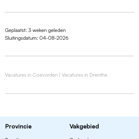
Basis VCA-diploma.
Dagelijks ruime portie motivatie, flexibiliteit en
klantgerichtheid.
Geplaatst:
3 weken geleden
Sluitingsdatum:
04-08-2026
Wat vraagt deze functie?
Integriteit.
Georganiseerd, zelfstandig en in teamverband
goed kunnen (samen)werken.
Vacatures in Coevorden
|
Vacatures in Drenthe
Communicatief sterk in woord en geschrift.
Storing zoeken / oplossing gericht.
Initiatiefrijk en onder druk kunnen werken.
Proactieve werkhouding.
Jezelf blijven ontwikkelen door opleiding & training.
Provincie
Vakgebied
Vriend bv biedt jou: