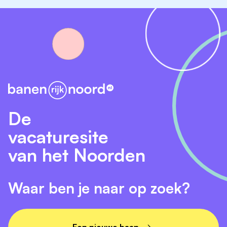
totaaloplossingen voor de utiliteitsbouw, zorg &
onderwijs en retail.
Locatie
Grutto 20
7741 LD Coevorden
De
vacaturesite
van het Noorden
Waar ben je naar op zoek?