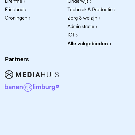
Drenthe ›
Onderwijs ›
Uitdagende functie in de zakelijke markt retail en
Friesland ›
Techniek & Productie ›
utiliteit.
Groningen ›
Zorg & welzijn ›
Uitstekende arbeidsvoorwaarden conform cao
Administratie ›
metaal en techniek.
ICT ›
Bedrijfsauto.
Alle vakgebieden ›
50 fijne collega's m/v.
Een prettige werksfeer.
Partners
Vele opleidings- en doorgroeimogelijkheden.
Herken jij jezelf in deze functie of wil je graag meer
informatie, neem dan contact op met Vriend BV.
Over Vriend
Vriend BV staat voor duurzaam installeren. Vanuit
Coevorden leveren wij in het hele land