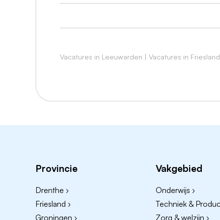
Korting op je sportabonnement, korting
zorgverzekering.
Een jaarcontract.
Vacatures in Leeuwarden
|
Vacatures in Friesland
Solliciteren?
Laat dan je cv en motivatie achter via onder
Heb je vragen?
Neem dan contact op met
Theo de Vries
Productiemanager Scheidingsinstallatie
06-53636985
Provincie
Vakgebied
thdevries@omrin.nl
Drenthe ›
Onderwijs ›
Sander Jassies
Friesland ›
Techniek & Product
Recruiter
Groningen ›
Zorg & welzijn ›