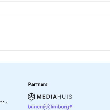
 op én een tegemoetkoming in je aanvullende
staande sollicitatiebutton.
Partners
ie ›