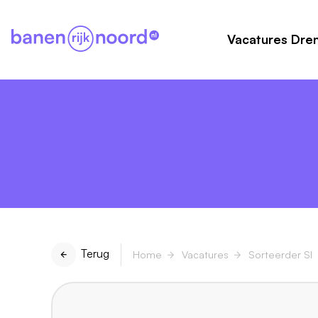
Vacatures Dre
Terug
Home
Vacatures
Sorteerder SI