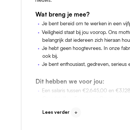
Wat breng je mee?
Je bent bereid om te werken in een vijf
Veiligheid staat bij jou voorop. Ons mot
belangrijk dat iedereen zich hieraan hou
Je hebt geen hoogtevrees. In onze fabr
ook bij.
Je bent enthousiast, gedreven, serieus e
Dit hebben we voor jou:
Een salaris tussen €2.645,00 en €3.12
Grondstoffen, Energie en Omgeving – 
Een ploegentoeslag van 29,3% op basi
Lees verder
Een persoonlijk arbeidsvoorwaardenbudg
Wij vinden het belangrijk dat je jezelf b