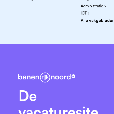
06-13693842
Administratie ›
sjassies@omrin.nl
ICT ›
Alle vakgebieden
Zo gaat het in zijn werk
Je solliciteert
Wij maken een selectie
Wij gaan in gesprek
Jij tekent jouw contract
Je start bij Omrin
Vakgebied Productie
Omrin verwerkt elke dag duizenden kilo’s 
van Nederland in. Maar al die techniek kan
De
ploegleider of sorteerder. Daarmee help j
Met jou halen we alles eruit.
vacaturesite