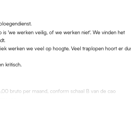
ploegendienst.
to is 'we werken veilig, of we werken niet'. We vinden het
dt.
iek werken we veel op hoogte. Veel traplopen hoort er du
n kritisch.
8,00 bruto per maand, conform schaal B van de cao
proces.
s van jouw bruto maandloon.
et van 13,5% en een resultaatafhankelijke uitkering.
lijft ontwikkelen, op werkgebied, maar ook op persoonlijk vl