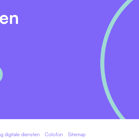
den
g digitale diensten
Colofon
Sitemap