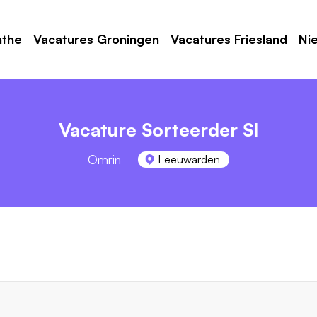
nthe
Vacatures Groningen
Vacatures Friesland
Ni
Vacature Sorteerder SI
Omrin
Leeuwarden