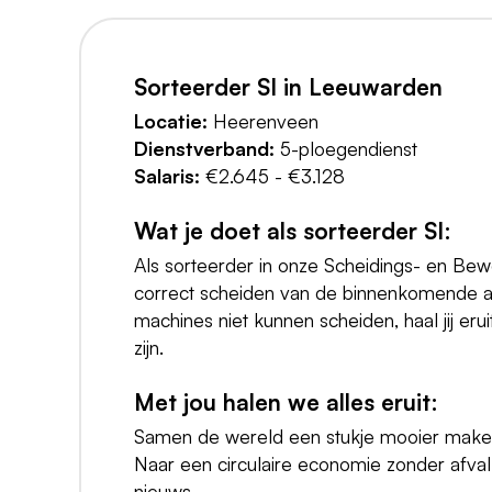
Sorteerder SI in Leeuwarden
Locatie:
Heerenveen
Dienstverband:
5-ploegendienst
Salaris:
€2.645 - €3.128
Wat je doet als sorteerder SI:
Als sorteerder in onze Scheidings- en Bewe
correct scheiden van de binnenkomende af
machines niet kunnen scheiden, haal jij eru
zijn.
Met jou halen we alles eruit:
Samen de wereld een stukje mooier maken. D
Naar een circulaire economie zonder afval
nieuws.