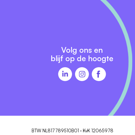
Volg ons en
blijf op de hoogte
BTW NL817789510B01 · KvK 12065978