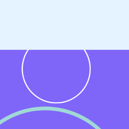
s
or,
n.