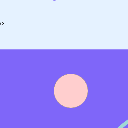
 ›
aan afval. Hiervoor zetten we de beste en slimste machine
 niet zonder menskracht. Ga bij ons aan het werk als operat
e ons om afvalstromen nog beter te sorteren en te scheide