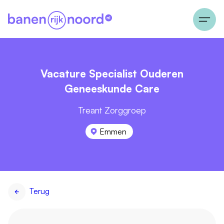
Vacature Specialist Ouderen
Geneeskunde Care
Treant Zorggroep
Emmen
Terug