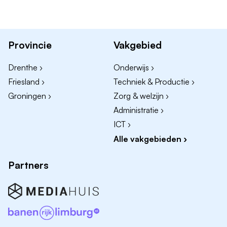
commerce team. Niet meekijken, maar meedoen. Je
krijgt eigen verantwoordelijkheden en werkt met
echte cijfers, producten en campagnes.
Provincie
Vakgebied
Daarnaast:
Drenthe ›
Onderwijs ›
Friesland ›
Techniek & Productie ›
Je optimaliseert product listings op Bol.com,
Amazon én TikTok Shop
Groningen ›
Zorg & welzijn ›
Je helpt mee met het lanceren van nieuwe kanalen
Administratie ›
zoals Zalando, About You en H&M
ICT ›
Je checkt wat scoort (sales, views, conversie) en
Alle vakgebieden ›
vertaalt dat naar slimme acties
Partners
Je zet nieuwe collecties live en zorgt dat alles er
strak bij staat
Je denkt mee over pricing, deals en campagnes
Je spot trends, concurrenten en kansen – en komt
zelf met ideeën