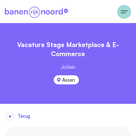
Vacature Stage Marketplace & E-
Commerce
Jollein
Assen
Terug