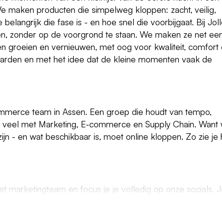
 We maken producten die simpelweg kloppen: zacht, veilig,
elangrijk die fase is - en hoe snel die voorbijgaat. Bij Joll
en, zonder op de voorgrond te staan. We maken ze net ee
en groeien en vernieuwen, met oog voor kwaliteit, comfort
ewaarden en met het idee dat de kleine momenten vaak de
ommerce team in Assen. Een groep die houdt van tempo,
 je veel met Marketing, E-commerce en Supply Chain. Want
jn - en wat beschikbaar is, moet online kloppen. Zo zie je 
t marketingteam en focus je je volledig op onze socials. 
content te maken die echt impact heeft.