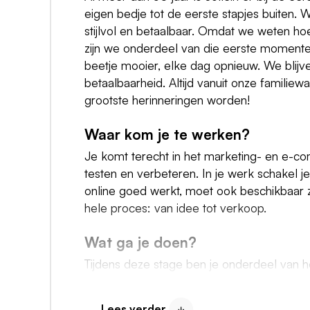
eigen bedje tot de eerste stapjes buiten.
stijlvol en betaalbaar. Omdat we weten hoe b
zijn we onderdeel van die eerste moment
beetje mooier, elke dag opnieuw. We blijv
betaalbaarheid. Altijd vanuit onze famili
grootste herinneringen worden!
Waar kom je te werken?
Je komt terecht in het marketing- en e-c
testen en verbeteren. In je werk schakel
online goed werkt, moet ook beschikbaar zi
hele proces: van idee tot verkoop.
Wat ga je doen?
Tijdens deze stage ben je onderdeel van he
krijgt veel ruimte om ideeën te testen en 
Lees verder