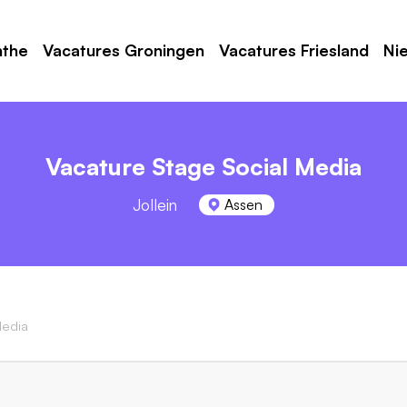
nthe
Vacatures Groningen
Vacatures Friesland
Ni
Vacature Stage Social Media
Jollein
Assen
Media