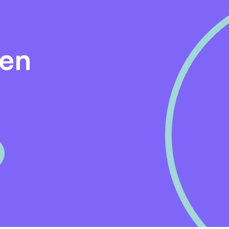
 staat open tot en met 31 mei, maar kan eerder sluiten
. De gesprekken plannen we in overleg en vinden op loca
den