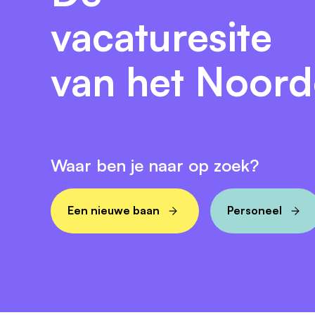
We maken graag kennis met je! De vacature
vacaturesite
zodra we de juiste match hebben gevonden
plaats.
van het Noor
Waar ben je naar op zoek?
Een nieuwe baan
Personeel