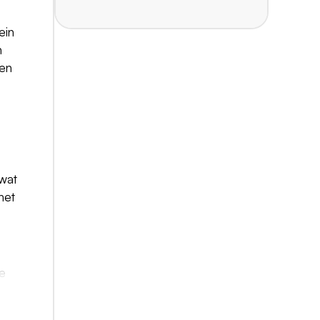
ein
n
 en
 wat
het
Je