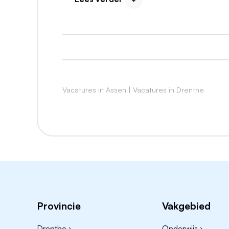
Daarnaast:
Je bedenkt, maakt en plant content voor
Je speelt in op trends en vertaalt die na
Je helpt mee met het opzetten van TikT
Je analyseert wat werkt (views, engagem
Je ondersteunt bij campagnes, lanceri
Vacatures in Assen
|
Vacatures in Drenthe
Je denkt mee over hoe we social comme
Je reageert op comments en DM's en h
Je experimenteert met AI-tools voor c
Wat breng jij mee?
Je zit in je 3e jaar HBO (marketing, com
Je leeft een beetje op TikTok en Insta
Provincie
Vakgebied
Je hebt gevoel voor beeld, video en sto
Drenthe ›
Onderwijs ›