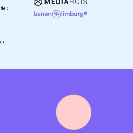
 bang om voor de camera te staan
ie ›
n resultaten
aar impact maakt
 ›
aakt (geen stock posts!)
ormats te bouwen
s (hello baby lifestyle!)
t voor jouw input
ls binnen social content en creatie
 - dus grote kans dat je samenwerkt met andere stagiairs