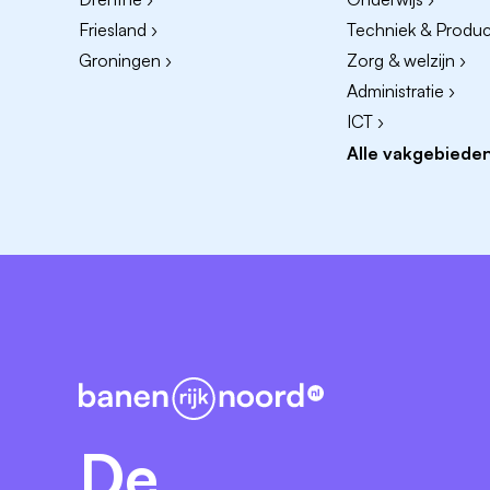
Je durft ideeën te testen en bent niet
Friesland ›
Techniek & Product
Je denkt niet alleen creatief, maar ook i
Groningen ›
Zorg & welzijn ›
Administratie ›
Wat bieden wij jou?
ICT ›
Een stage waar je geen koffie haalt, m
Alle vakgebieden
Een stage waar je écht social content m
Veel vrijheid om ideeën te testen en f
Werken voor een merk dat visueel sterk i
Een team dat snel schakelt en openstaa
Ruimte om te experimenteren met AI-too
Meerdere stageplekken binnen het team
Tasty Thursdays!
Stagevergoeding + goede vibes
De
Interesse?