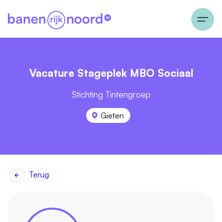
Vacature Stageplek MBO Sociaal
Stichting Tintengroep
Gieten
Terug