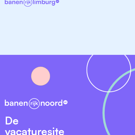
Jongerenwerk
In het jongerenwerk ben je een vertrouwd gezicht
voor jongeren in de gemeente. Je:
organiseert activiteiten en draait jeugdsoosavonden
mee
werkt samen met vrijwilligers
zoekt jongeren op op straat, op school en in de
buurt
bent aanspreekpunt en houdt de lijntjes kort
Wat maakt deze stage bijzonder?
Je krijgt een breed beeld van het welzijnswerk
De
Je werkt met verschillende doelgroepen
vacaturesite
Je krijgt ruimte om te leren, te proberen en jezelf