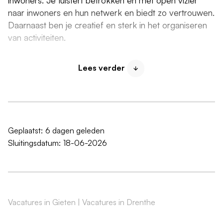
naar inwoners en hun netwerk en biedt zo vertrouwen.
Daarnaast ben je creatief en sterk in het organiseren
van activiteiten.
Bij Impuls krijg je de ruimte om het brede werkveld
Lees verder
van welzijn te ontdekken. Tijdens je stage maak je
kennis met verschillende doelgroepen, werkvormen
en activiteiten. Je start met een brede oriëntatie en
stroomt daarna door naar een specialisatie die bij jou
past, zoals sociale huiskamers, buurtwerk of
Geplaatst:
6 dagen geleden
jongerenwerk.
Sluitingsdatum:
18-06-2026
Sociale Huiskamers
In de sociale huiskamers bied je ouderen een
ontmoetingsplek. Je:
Vacatures in Gieten
|
Vacatures in Drenthe
organiseert activiteiten samen met vrijwilligers