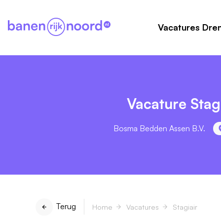
Vacatures Dre
Vacature Stagi
Bosma Bedden Assen B.V.
Terug
Home
Vacatures
Stagiair