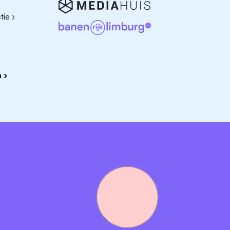
ie ›
 ›