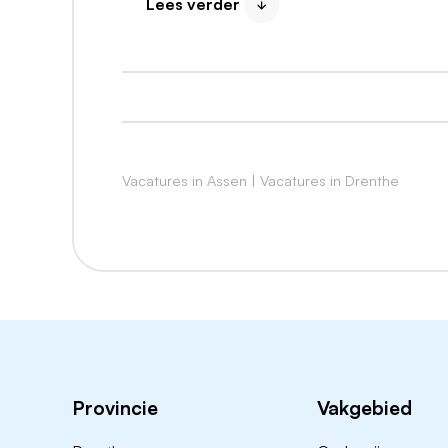
Lees verder
Zondag: Gesloten
GRONINGEN
Hoendiep 97C
9718 TE Groningen
Vacatures in Assen
|
Vacatures in Drenthe
Provincie
Vakgebied