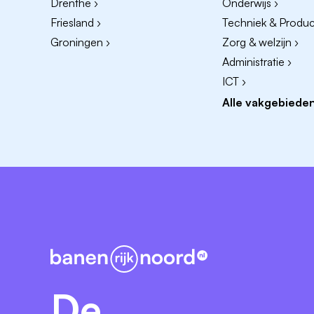
Drenthe ›
Onderwijs ›
Friesland ›
Techniek & Product
Groningen ›
Zorg & welzijn ›
Administratie ›
ICT ›
Alle vakgebieden
De