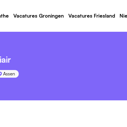
nthe
Vacatures Groningen
Vacatures Friesland
Ni
air
Assen