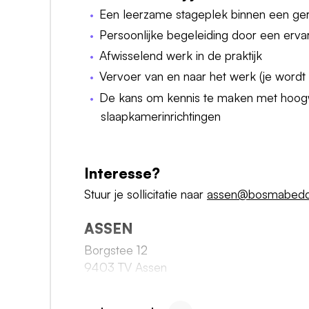
Een leerzame stageplek binnen een ge
Persoonlijke begeleiding door een erv
Afwisselend werk in de praktijk
Vervoer van en naar het werk (je wordt
De kans om kennis te maken met hoogw
slaapkamerinrichtingen
Interesse?
Stuur je sollicitatie naar
assen@bosmabedd
ASSEN
Borgstee 12
9403 TV Assen
Zaterdag: 09:30-17:00