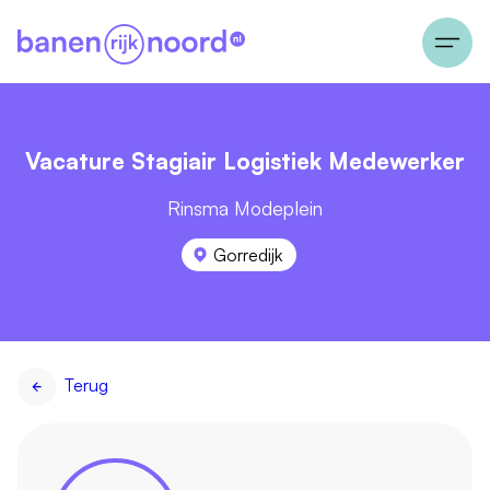
Vacature Stagiair Logistiek Medewerker
Rinsma Modeplein
Gorredijk
Terug