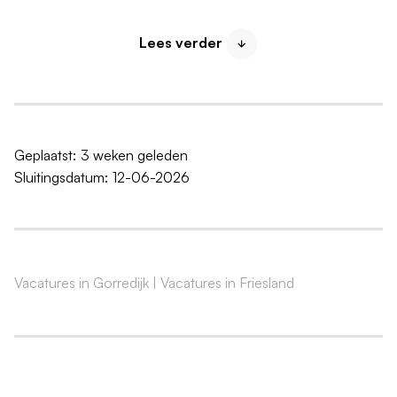
Wie zoeken wij?
Lees verder
Kijk eens in de spiegel? Zie jij een echte doener die
houdt van aanpakken? Iemand die graag iedere dag
fysiek bezig wil zijn? Ja? Check! We nodigen je graag
uit om bij ons te komen solliciteren.
Geplaatst:
3 weken geleden
Geen ervaring of een achtergrond in een ander
Sluitingsdatum:
12-06-2026
vakgebied? Dat is geen probleem, wij leiden je
op. Wij zoeken persoonlijkheden die passen bij
Rinsma Modeplein en als dat zo is, kan jij bij ons
groeien!
Vacatures in Gorredijk
|
Vacatures in Friesland
Wat mag je verwachten?
Als je bij RINSMA MODEPLEIN komt stagelopen, ben
je onderdeel van onze gezellige familie. Goed om te
weten: