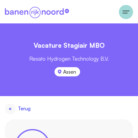
Vacature Stagiair MBO
Resato Hydrogen Technology B.V.
Assen
Terug