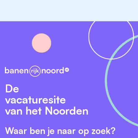
van deze stagevacature en wil jij onderdeel zijn van
een organisatie die een bijdrage levert aan een
groenere toekomst?
Reageer dan snel met je CV en motivatiebrief. Laat
ons ook weten welke werkzaamheden en/of
onderwerpen jouw voorkeur hebben voor je
stageopdracht. Wij kijken ernaar uit om kennis met je
te maken!
Heb je toch nog vragen over deze vacature en/of de
De
procedure? Stuur dan een mailtje naar
jasperlangerhuizen@resato-hydrogen.com
, dan
vacaturesite
beantwoorden wij je vraag zo spoedig mogelijk.
van het Noorden
Waar ben je naar op zoek?